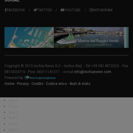
FACEBOOK
TWITTER
YOUTUBE
INSTAGRAM
Copyright © 2015 Ischia News S.r.l. -
Ischia
(Na) - Tel.+39 0814972323 - Fax
0813334715 - P.Iva: 06511141217 - e-mail
info@ischianews.com
Powered by
Home
-
Privacy
-
Credits
-
Codice etico
-
Aiuti di stato
Share
Tweet
Share
Share
Share
Share