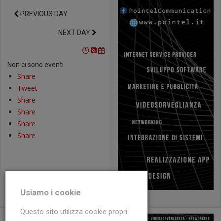
PREVIOUS DAY
NEXT DAY
Non ci sono eventi
Share
Tweet
Share
Share
Share
Share
Usiamo i cookie
Questo sito utilizza cookie propri