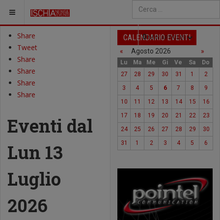
SEI QUI:
Type 2 or more characters fo
Share
CALENDARIO EVENTI
0
NEW ARTICLES
Tweet
«
Agosto 2026
»
Share
Lu
Ma
Me
Gi
Ve
Sa
Do
Share
27
28
29
30
31
1
2
Share
3
4
5
6
7
8
9
Share
10
11
12
13
14
15
16
17
18
19
20
21
22
23
Eventi dal
24
25
26
27
28
29
30
31
1
2
3
4
5
6
Lun 13
Luglio
2026