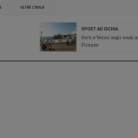
G
OLTRE L'ISOLA
SPORT AD ISCHIA
Forti e Veloci sugli scudi 
Firenze
Ciclismo ad Ischia
Giro d'Italia chiesa
del Soccorso Forio