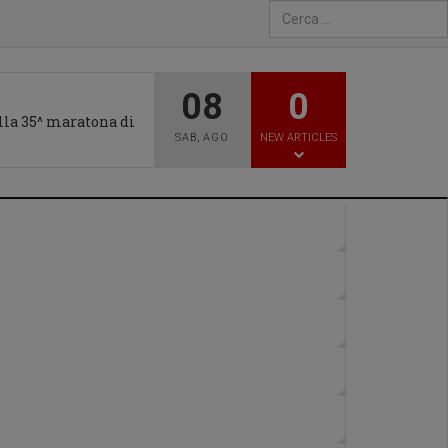
Type 2 or more characters fo
08
0
alla 35^ maratona di
SAB
,
AGO
NEW ARTICLES