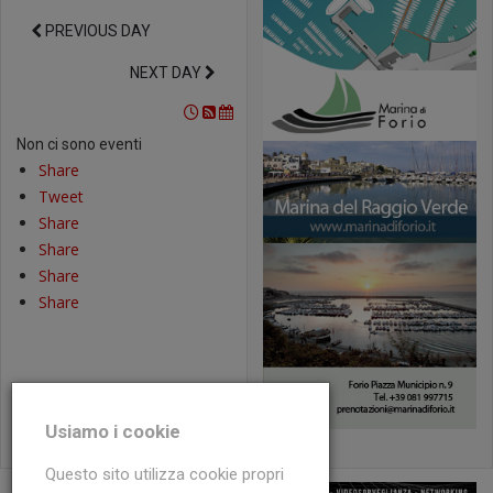
PREVIOUS DAY
NEXT DAY
Non ci sono eventi
Share
Tweet
Share
Share
Share
Share
Usiamo i cookie
Questo sito utilizza cookie propri