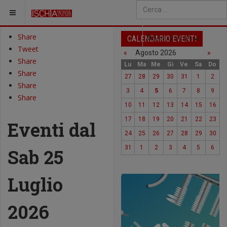
SEI QUI:
Type 2 or more characters fo
Share
CALENDARIO EVENTI
0
NEW ARTICLES
Tweet
«
Agosto 2026
»
Share
Lu
Ma
Me
Gi
Ve
Sa
Do
Share
27
28
29
30
31
1
2
Share
3
4
5
6
7
8
9
Share
10
11
12
13
14
15
16
17
18
19
20
21
22
23
Eventi dal
24
25
26
27
28
29
30
31
1
2
3
4
5
6
Sab 25
Luglio
2026