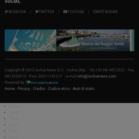
SOCIAL
FACEBOOK
TWITTER
YOUTUBE
INSTAGRAM
Copyright © 2015 Ischia News S.r.l. -
Ischia
(Na) - Tel.+39 0814972323 - Fax
0813334715 - P.Iva: 06511141217 - e-mail
info@ischianews.com
Powered by
Home
-
Privacy
-
Credits
-
Codice etico
-
Aiuti di stato
Share
Tweet
Share
Share
Share
Share