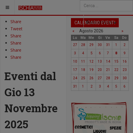
SEI QUI:
Type 2 or more characters fo
Share
CALENDARIO EVENTI
0
NEW ARTICLES
Tweet
«
Agosto 2026
»
Share
Lu
Ma
Me
Gi
Ve
Sa
Do
Share
27
28
29
30
31
1
2
Share
3
4
5
6
7
8
9
Share
10
11
12
13
14
15
16
17
18
19
20
21
22
23
Eventi dal
24
25
26
27
28
29
30
31
1
2
3
4
5
6
Gio 13
Novembre
2025