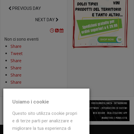
PREVIOUS DAY
NEXT DAY
Non ci sono eventi
Share
Tweet
Share
Share
Share
Share
Usiamo i cookie
Questo sito utilizza cookie propri
e di terze parti per analizzare e
migliorare la tua esperienza di