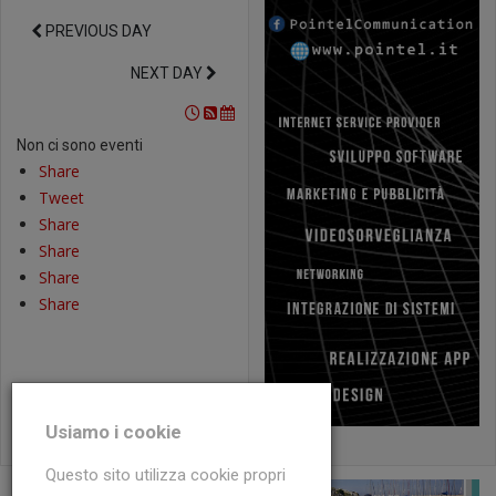
PREVIOUS DAY
NEXT DAY
Non ci sono eventi
Share
Tweet
Share
Share
Share
Share
Usiamo i cookie
Questo sito utilizza cookie propri