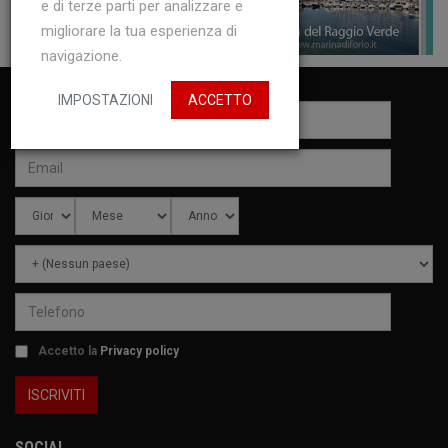
e di terze parti per analizzare e
migliorare la tua esperienza di
navigazione.
IMPOSTAZIONI
ACCETTO
Accetto la
Privacy policy
SOCIAL