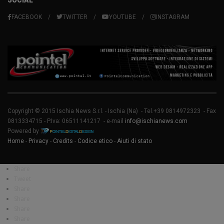
FACEBOOK
TWITTER
YOUTUBE
INSTAGRAM
Copyright © 2015 Ischia News S.r.l. -
Ischia
(Na) - Tel.+39 0814972323 - Fax
0813334715 - P.Iva: 06511141217 - e-mail
info@ischianews.com
Powered by
Home
-
Privacy
-
Credits
-
Codice etico
-
Aiuti di stato
Share
Tweet
Share
Share
Share
Share