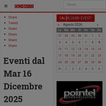
SEI QUI:
Type 2 or more characters fo
Share
CALENDARIO EVENTI
0
NEW ARTICLES
Tweet
«
Agosto 2026
»
Share
Lu
Ma
Me
Gi
Ve
Sa
Do
Share
27
28
29
30
31
1
2
Share
3
4
5
6
7
8
9
Share
10
11
12
13
14
15
16
17
18
19
20
21
22
23
Eventi dal
24
25
26
27
28
29
30
31
1
2
3
4
5
6
Mar 16
Dicembre
2025