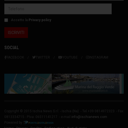
Accetto la
Privacy policy
SOCIAL
FACEBOOK
TWITTER
YOUTUBE
INSTAGRAM
Copyright © 2015 Ischia News S.r.l. -
Ischia
(Na) - Tel.+39 0814972323 - Fax
0813334715 - P.Iva: 06511141217 - e-mail
info@ischianews.com
Powered by