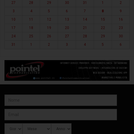
27
28
29
30
31
1
2
3
4
5
6
7
8
9
10
11
12
13
14
15
16
17
18
19
20
21
22
23
24
25
26
27
28
29
30
31
1
2
3
4
5
6