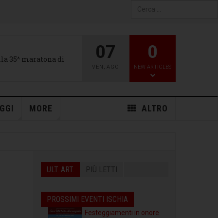
Type 2 or more characters
for results.
07
0
alla 35^ maratona di
VEN
,
AGO
NEW ARTICLES
GGI
MORE
ALTRO
ULT. ART.
PIÙ LETTI
PROSSIMI EVENTI ISCHIA
Festeggiamenti in onore