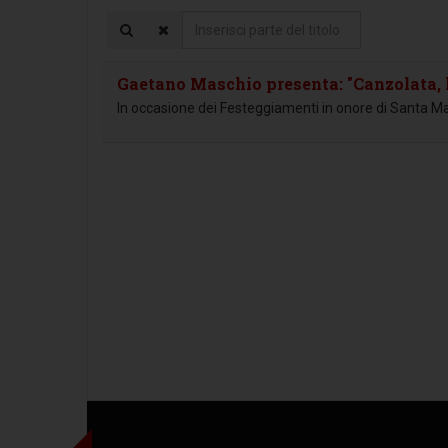
Inserisci
parte
del
Gaetano Maschio presenta: "Canzolata, 
titolo
In occasione dei Festeggiamenti in onore di Santa Ma