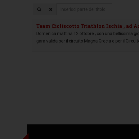
Inserisci
parte
del
Team Cicliscotto Triathlon Ischia , ad A
titolo
Domenica mattina 12 ottobre , con una bellissima giorn
gara valida per il circuito Magna Grecia e per il Circui