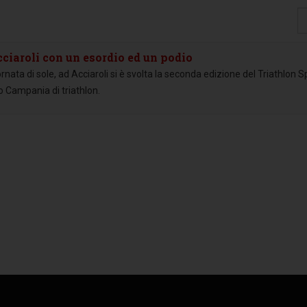
Vi
#
cciaroli con un esordio ed un podio
ata di sole, ad Acciaroli si è svolta la seconda edizione del Triathlon Sp
to Campania di triathlon.