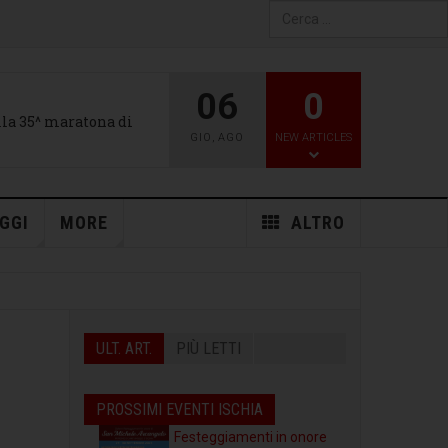
Type 2 or more characters
for results.
06
0
alla 35^ maratona di
GIO
,
AGO
NEW ARTICLES
GGI
MORE
ALTRO
ULT. ART.
PIÙ LETTI
PROSSIMI EVENTI ISCHIA
Festeggiamenti in onore