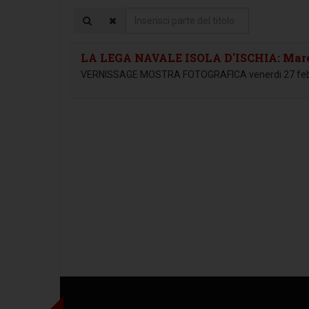
Inserisci
parte
del
LA LEGA NAVALE ISOLA D'ISCHIA: Mare 
titolo
VERNISSAGE MOSTRA FOTOGRAFICA venerdi 27 febb