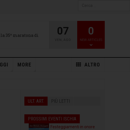
Type 2 or more characters
for results.
07
0
alla 35^ maratona di
VEN
,
AGO
NEW ARTICLES
GGI
MORE
ALTRO
ULT. ART.
PIÙ LETTI
PROSSIMI EVENTI ISCHIA
Festeggiamenti in onore