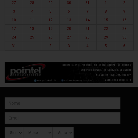
27
28
29
30
31
1
2
3
4
5
6
7
8
9
10
11
12
13
14
15
16
17
18
19
20
21
22
23
24
25
26
27
28
29
30
31
1
2
3
4
5
6