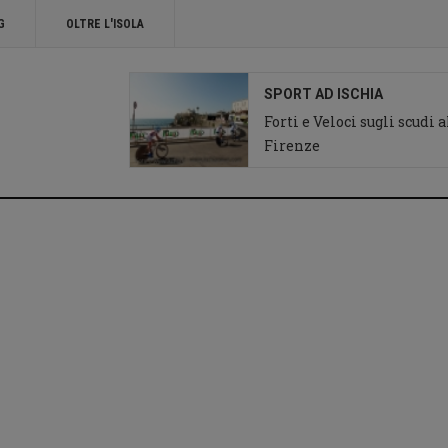
G
OLTRE L'ISOLA
SPORT AD ISCHIA
Forti e Veloci sugli scudi 
Firenze
Ciclismo ad Ischia
Giro d'Italia chiesa
del Soccorso Forio