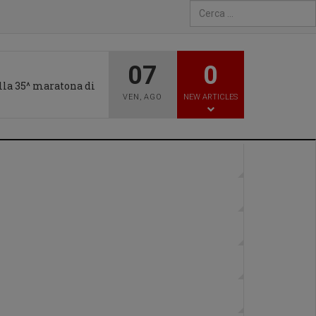
Type 2 or more characters fo
07
0
alla 35^ maratona di
VEN
,
AGO
NEW ARTICLES