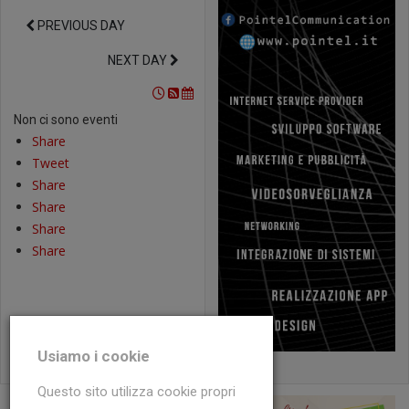
PREVIOUS DAY
NEXT DAY
Non ci sono eventi
Share
Tweet
Share
Share
Share
Share
Usiamo i cookie
Questo sito utilizza cookie propri