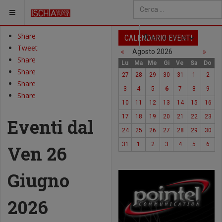
SEI QUI:
Type 2 or more characters fo
Share
CALENDARIO EVENTI
0
NEW ARTICLES
Tweet
«
Agosto 2026
»
Share
Lu
Ma
Me
Gi
Ve
Sa
Do
Share
27
28
29
30
31
1
2
Share
3
4
5
6
7
8
9
Share
10
11
12
13
14
15
16
17
18
19
20
21
22
23
Eventi dal
24
25
26
27
28
29
30
31
1
2
3
4
5
6
Ven 26
Giugno
2026