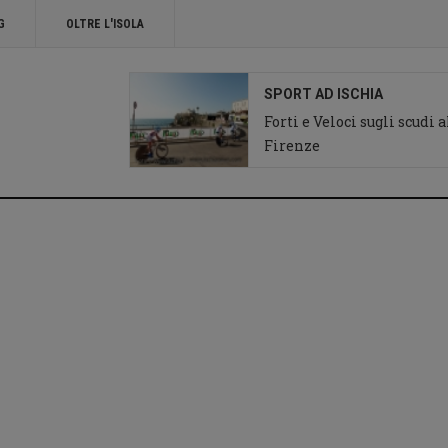
G
OLTRE L'ISOLA
SPORT AD ISCHIA
Forti e Veloci sugli scudi 
Firenze
Ciclismo ad Ischia
Giro d'Italia chiesa
del Soccorso Forio