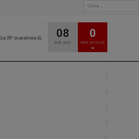
Type 2 or more characters fo
08
0
alla 35^ maratona di
SAB
,
AGO
NEW ARTICLES