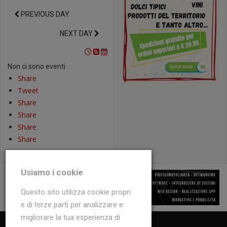
PREVIOUS DAY
NEXT DAY
Non ci sono eventi
Share
Tweet
Share
Share
Share
Share
Usiamo i cookie
Questo sito utilizza cookie propri
e di terze parti per analizzare e
migliorare la tua esperienza di