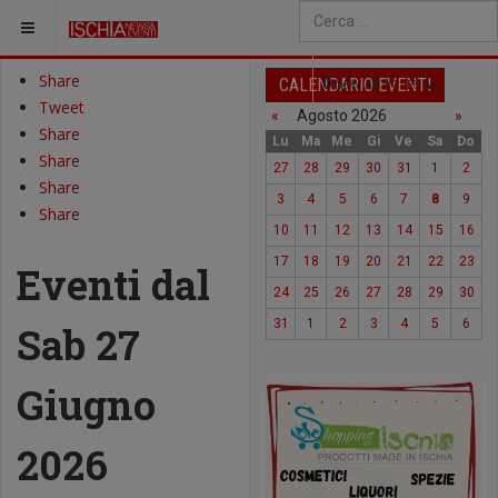
SEI QUI:
Type 2 or more characters fo
Share
CALENDARIO EVENTI
0
NEW ARTICLES
Tweet
«
Agosto 2026
»
Share
Lu
Ma
Me
Gi
Ve
Sa
Do
Share
27
28
29
30
31
1
2
Share
3
4
5
6
7
8
9
Share
10
11
12
13
14
15
16
17
18
19
20
21
22
23
Eventi dal
24
25
26
27
28
29
30
31
1
2
3
4
5
6
Sab 27
Giugno
2026