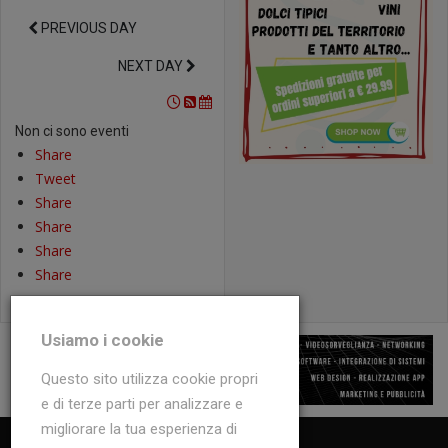
PREVIOUS DAY
NEXT DAY
Non ci sono eventi
Share
Tweet
Share
Share
Share
Share
Usiamo i cookie
Questo sito utilizza cookie propri
e di terze parti per analizzare e
migliorare la tua esperienza di