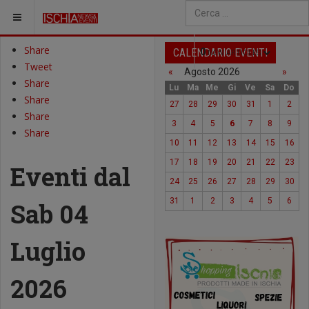
SEI QUI:
Type 2 or more characters fo
Share
CALENDARIO EVENTI
0
NEW ARTICLES
Tweet
«
Agosto 2026
»
Share
Lu
Ma
Me
Gi
Ve
Sa
Do
Share
27
28
29
30
31
1
2
Share
3
4
5
6
7
8
9
Share
10
11
12
13
14
15
16
17
18
19
20
21
22
23
Eventi dal
24
25
26
27
28
29
30
31
1
2
3
4
5
6
Sab 04
Luglio
2026