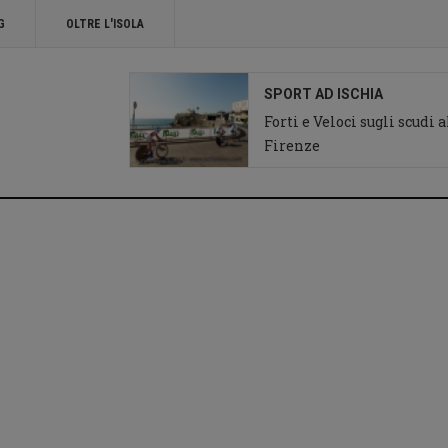
G
OLTRE L'ISOLA
SPORT AD ISCHIA
Forti e Veloci sugli scudi 
Firenze
Ciclismo ad Ischia
Giro d'Italia chiesa
del Soccorso Forio