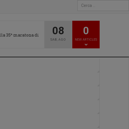
Type 2 or more characters fo
08
0
alla 35^ maratona di
SAB
,
AGO
NEW ARTICLES