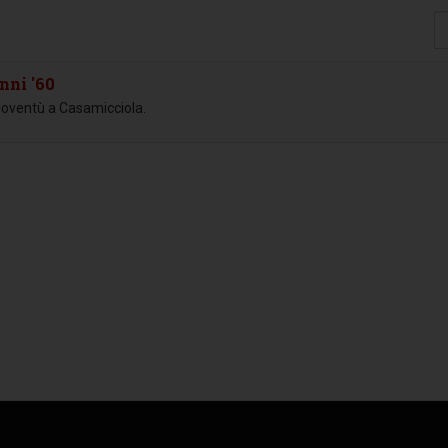
Vi
#
nni '60
 gioventù a Casamicciola.