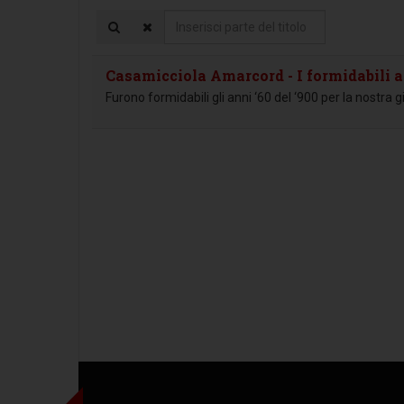
Inserisci
parte
del
Casamicciola Amarcord - I formidabili a
titolo
Furono formidabili gli anni ‘60 del ‘900 per la nostra