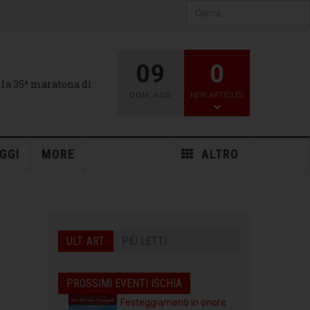
Type 2 or more characters
for results.
09
0
alla 35^ maratona di
DOM
,
AGO
NEW ARTICLES
GGI
MORE
ALTRO
ULT. ART.
PIÙ LETTI
PROSSIMI EVENTI ISCHIA
Festeggiamenti in onore