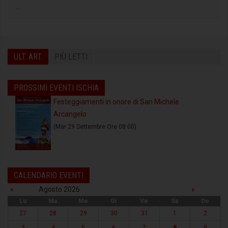
...
ULT. ART.
PIÙ LETTI
PROSSIMI EVENTI ISCHIA
Festeggiamenti in onore di San Michele
Arcangelo
(Mar 29 Settembre Ore 08:00)
CALENDARIO EVENTI
«
Agosto 2026
»
Lu
Ma
Me
Gi
Ve
Sa
Do
27
28
29
30
31
1
2
3
4
5
6
7
8
9