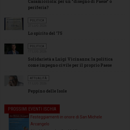
Casamicciola: per un "disegno di Paese" o
periferia?
POLITICA
27 LUG 2026
Lo spirito del '75
POLITICA
17 LUG 2026
Solidarietà a Luigi Vicinanza: la politica
come impegno civile per il proprio Paese
ATTUALITÀ
11 LUG 2026
Peppino delle Isole
PROSSIMI EVENTI ISCHIA
Festeggiamenti in onore di San Michele
Arcangelo