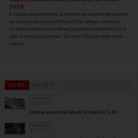
TOUR
E' iniziata questa mattina la frazione decisiva del campionato
europeo double mixed offshore-trofeo alilauro: partenza
eccellente della marina militare (pendibene-valsecchi) che a
capri e’ ancora al comando. Tra i diam 24 guida team oman
mentre
...
ULT. ART.
PIÙ LETTI
ATTUALITÀ
08 AGO 2026
Ischia, una certa idea di turismo di G. M.
POLITICA
06 AGO 2026