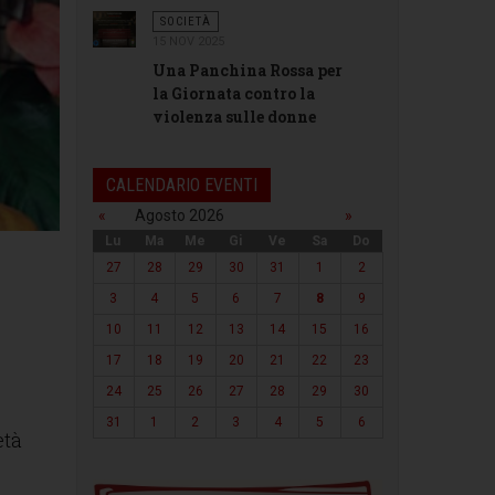
SOCIETÀ
15 NOV 2025
Una Panchina Rossa per
la Giornata contro la
violenza sulle donne
CALENDARIO EVENTI
«
Agosto 2026
»
Lu
Ma
Me
Gi
Ve
Sa
Do
27
28
29
30
31
1
2
3
4
5
6
7
8
9
10
11
12
13
14
15
16
17
18
19
20
21
22
23
24
25
26
27
28
29
30
31
1
2
3
4
5
6
età