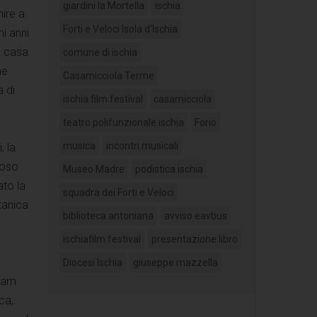
giardini la Mortella
ischia
nire a
Forti e Veloci Isola d'Ischia
mi anni
a casa.
comune di ischia
ne
Casamicciola Terme
 di
ischia film festival
casamicciola
teatro polifunzionale ischia
Forio
musica
incontri musicali
, la
ioso
Museo Madre
podistica ischia
ato la
squadra dei Forti e Veloci
tanica
biblioteca antoniana
avviso eavbus
ischiafilm festival
presentazione libro
Diocesi Ischia
giuseppe mazzella
liam
ca,