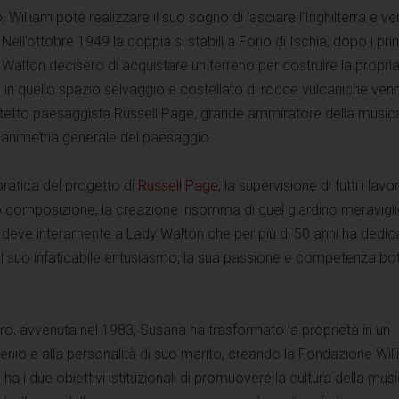
William poté realizzare il suo sogno di lasciare l’Inghilterra e ve
. Nell’ottobre 1949 la coppia si stabilì a Forio di Ischia; dopo i pri
 i Walton decisero di acquistare un terreno per costruire la propri
 in quello spazio selvaggio e costellato di rocce vulcaniche ven
tetto paesaggista Russell Page, grande ammiratore della musica
lanimetria generale del paesaggio.
pratica del progetto di
Russell Page
, la supervisione di tutti i lavori
oro composizione, la creazione insomma di quel giardino meravigl
i deve interamente a Lady Walton che per più di 50 anni ha dedic
 il suo infaticabile entusiasmo, la sua passione e competenza bo
o, avvenuta nel 1983, Susana ha trasformato la proprietà in un
io e alla personalità di suo marito, creando la Fondazione Wil
ha i due obiettivi istituzionali di promuovere la cultura della musi