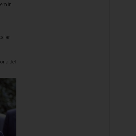
rem in
talian
zona del