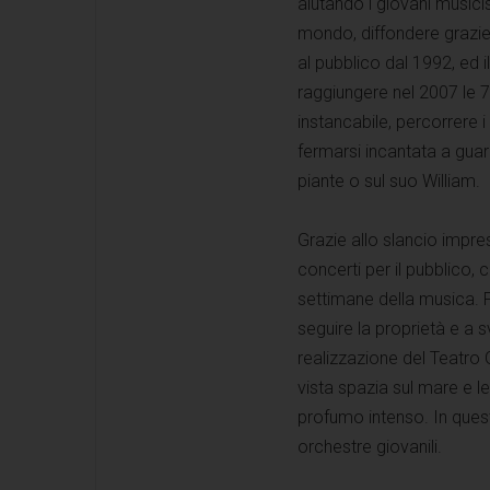
aiutando i giovani musicist
mondo, diffondere grazie 
al pubblico dal 1992, ed 
raggiungere nel 2007 le 
instancabile, percorrere i 
fermarsi incantata a guard
piante o sul suo William.
Grazie allo slancio impre
concerti per il pubblico, 
settimane della musica. 
seguire la proprietà e a sv
realizzazione del Teatro G
vista spazia sul mare e l
profumo intenso. In quest
orchestre giovanili.