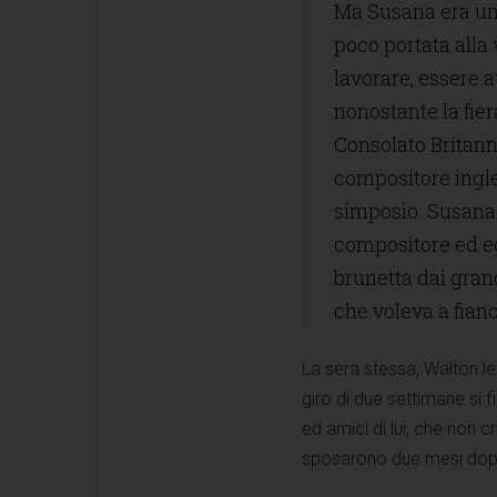
Ma Susana era una
poco portata alla
lavorare, essere at
nonostante la fie
Consolato Britann
compositore ingle
simposio. Susana 
compositore ed egl
brunetta dai gran
che voleva a fianco
La sera stessa, Walton le 
giro di due settimane si f
ed amici di lui, che non 
sposarono due mesi dopo 