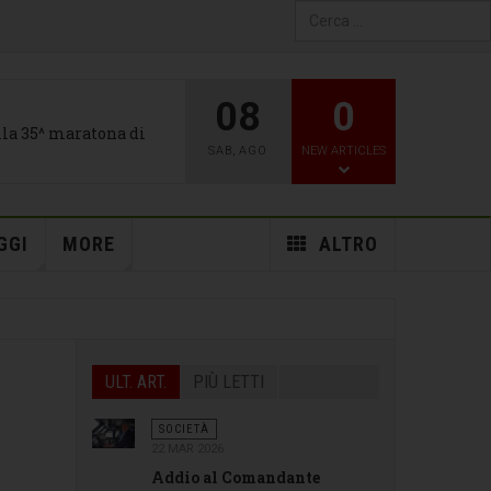
Type 2 or more characters
for results.
08
0
alla 35^ maratona di
SAB
,
AGO
NEW ARTICLES
GGI
MORE
ALTRO
ULT. ART.
PIÙ LETTI
SOCIETÀ
22 MAR 2026
Addio al Comandante