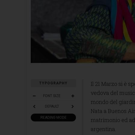
Il 21 Marzo si è sp
TYPOGRAPHY
Lady Susana Walton
vedova del music
FONT SIZE
mondo del giardin
DEFAULT
Nata a Buenos Aire
READING MODE
matrimonio ed ad 
argentina.