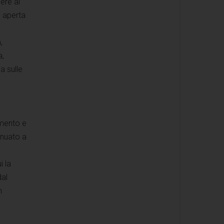
cere al
è aperta
,
a,
a sulle
amento e
inuato a
i la
dal
n