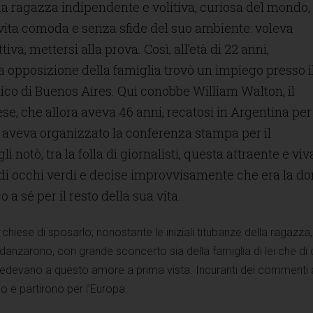
 ragazza indipendente e volitiva, curiosa del mondo,
 vita comoda e senza sfide del suo ambiente: voleva
tiva, mettersi alla prova. Così, all’età di 22 anni,
ra opposizione della famiglia trovò un impiego presso i
ico di Buenos Aires. Qui conobbe William Walton, il
se, che allora aveva 46 anni, recatosi in Argentina per
aveva organizzato la conferenza stampa per il
i notò, tra la folla di giornalisti, questa attraente e vi
di occhi verdi e decise improvvisamente che era la d
 a sé per il resto della sua vita.
chiese di sposarlo; nonostante le iniziali titubanze della ragazza,
idanzarono, con grande sconcerto sia della famiglia di lei che di 
credevano a questo amore a prima vista. Incuranti dei commenti alt
e partirono per l’Europa.