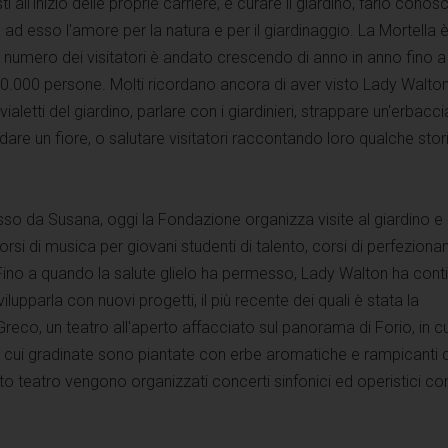
i all'inizio delle proprie carriere, e curare il giardino, farlo conos
ad esso l'amore per la natura e per il giardinaggio. La Mortella 
il numero dei visitatori è andato crescendo di anno in anno fino a
70.000 persone. Molti ricordano ancora di aver visto Lady Walton
vialetti del giardino, parlare con i giardinieri, strappare un'erbacci
are un fiore, o salutare visitatori raccontando loro qualche stori
sso da Susana, oggi la Fondazione organizza visite al giardino e
corsi di musica per giovani studenti di talento, corsi di perfezion
Fino a quando la salute glielo ha permesso, Lady Walton ha cont
ilupparla con nuovi progetti, il più recente dei quali è stata la
reco, un teatro all'aperto affacciato sul panorama di Forio, in cu
e cui gradinate sono piantate con erbe aromatiche e rampicanti 
o teatro vengono organizzati concerti sinfonici ed operistici co