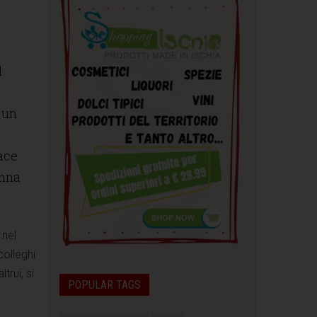
l
 un
vace
onna
 nel
colleghi
rui, si
POPULAR TAGS