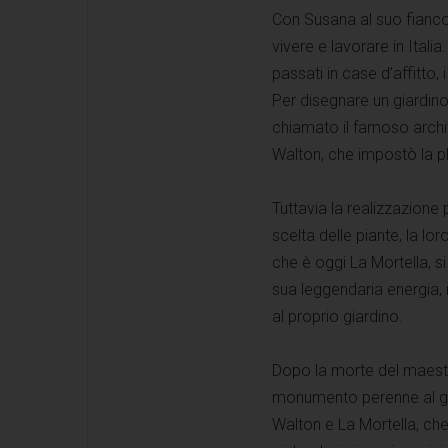
Con Susana al suo fianco, 
vivere e lavorare in Italia
passati in case d’affitto,
Per disegnare un giardino
chiamato il famoso archi
Walton, che impostò la p
Tuttavia la realizzazione 
scelta delle piante, la l
che è oggi La Mortella, s
sua leggendaria energia,
al proprio giardino.
Dopo la morte del maestr
monumento perenne al gen
Walton e La Mortella, che 