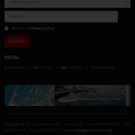
Accetto la
Privacy policy
SOCIAL
FACEBOOK
TWITTER
YOUTUBE
INSTAGRAM
Copyright © 2015 Ischia News S.r.l. -
Ischia
(Na) - Tel.+39 0814972323 - Fax
0813334715 - P.Iva: 06511141217 - e-mail
info@ischianews.com