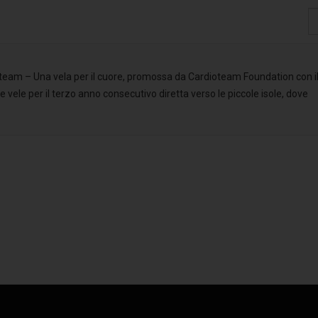
Vi
#
eam – Una vela per il cuore, promossa da Cardioteam Foundation con i
vele per il terzo anno consecutivo diretta verso le piccole isole, dove