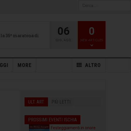
Type 2 or more characters
for results.
06
0
alla 35^ maratona di
GIO
,
AGO
NEW ARTICLES
GGI
MORE
ALTRO
ULT. ART.
PIÙ LETTI
PROSSIMI EVENTI ISCHIA
Festeggiamenti in onore