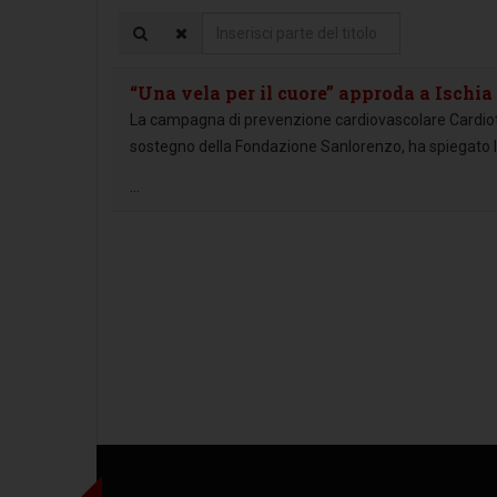
Inserisci
parte
del
“Una vela per il cuore” approda a Ischia
titolo
La campagna di prevenzione cardiovascolare Cardiot
sostegno della Fondazione Sanlorenzo, ha spiegato le 
...