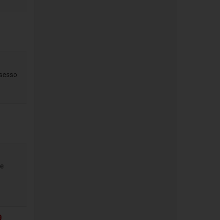
 sesso
 e
9