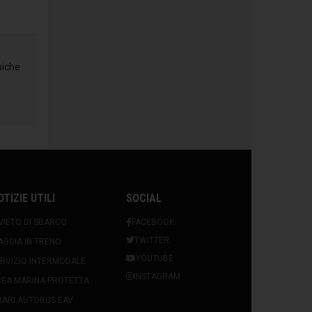
siche
OTIZIE UTILI
SOCIAL
VIETO DI SBARCO
FACEBOOK
TWITTER
AGGIA IN TRENO
YOUTUBE
RVIZIO INTERMODALE
INSTAGRAM
REA MARINA PROTETTA
ARI AUTOBUS EAV