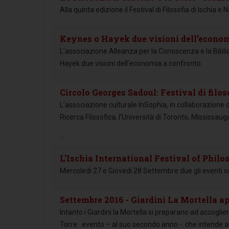
Alla quinta edizione il Festival di Filosofia di Ischia 
Keynes o Hayek due visioni dell’econom
L’associazione Alleanza per la Conoscenza e la Bibli
Hayek due visioni dell’economia a confronto.
Circolo Georges Sadoul: Festival di filos
L’associazione culturale InSophia, in collaborazione c
Ricerca Filosofica, l’Università di Toronto, Mississaug
...
L'Ischia International Festival of Philo
Mercoledi 27 e Giovedi 28 Settembre due gli eventi o
Settembre 2016 - Giardini La Mortella ap
Intanto i Giardini la Mortella si preparano ad accogliere
Torre evento – al suo secondo anno - che intende avv