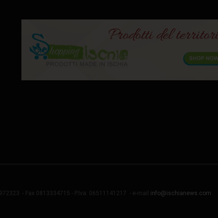
4972323 - Fax 0813334715 - P.Iva: 06511141217 - e-mail
info@ischianews.com