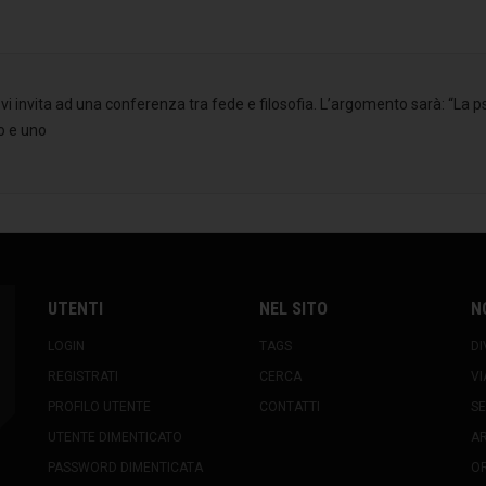
 vi invita ad una conferenza tra fede e filosofia. L’argomento sarà: “La p
fo e uno
UTENTI
NEL SITO
N
LOGIN
TAGS
DI
REGISTRATI
CERCA
VI
PROFILO UTENTE
CONTATTI
SE
UTENTE DIMENTICATO
A
PASSWORD DIMENTICATA
OR