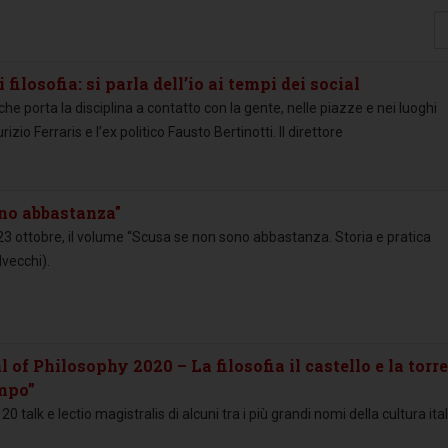
Vi
#
 filosofia: si parla dell’io ai tempi dei social
 porta la disciplina a contatto con la gente, nelle piazze e nei luoghi
rizio Ferraris e l’ex politico Fausto Bertinotti. Il direttore
ono abbastanza"
23 ottobre, il volume “Scusa se non sono abbastanza. Storia e pratica
lvecchi).
of Philosophy 2020 – La filosofia il castello e la torre
empo”
0 talk e lectio magistralis di alcuni tra i più grandi nomi della cultura ita