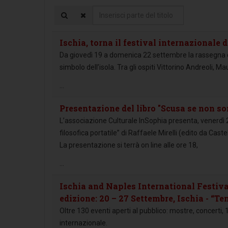
Inserisci
parte
del
Ischia, torna il festival internazionale di
titolo
Da giovedì 19 a domenica 22 settembre la rassegna che
simbolo dell’isola. Tra gli ospiti Vittorino Andreoli, Mau
...
Presentazione del libro "Scusa se non s
L’associazione Culturale InSophia presenta, venerdì 
filosofica portatile” di Raffaele Mirelli (edito da Caste
La presentazione si terrà on line alle ore 18,
...
Ischia and Naples International Festival 
edizione: 20 – 27 Settembre, Ischia - “T
Oltre 130 eventi aperti al pubblico: mostre, concerti, 12
internazionale.