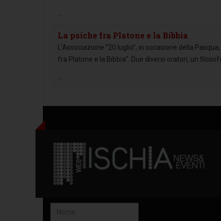
...
La psiche fra Platone e la Bibbia
L’Associazione “20 luglio”, in occasione della Pasqua,
fra Platone e la Bibbia”. Due diversi oratori, un filoso
...