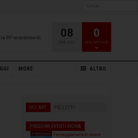
Type 2 or more characters
for results.
08
0
alla 35^ maratona di
SAB
,
AGO
NEW ARTICLES
GGI
MORE
ALTRO
ULT. ART.
PIÙ LETTI
PROSSIMI EVENTI ISCHIA
Festeggiamenti in onore