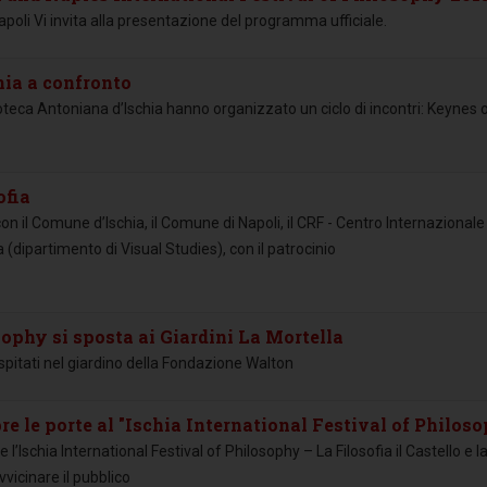
e Napoli Vi invita alla presentazione del programma ufficiale.
ia a confronto
oteca Antoniana d’Ischia hanno organizzato un ciclo di incontri: Keynes 
ofia
on il Comune d’Ischia, il Comune di Napoli, il CRF - Centro Internazionale 
a (dipartimento di Visual Studies), con il patrocinio
sophy si sposta ai Giardini La Mortella
spitati nel giardino della Fondazione Walton
re le porte al "Ischia International Festival of Philos
 l’Ischia International Festival of Philosophy – La Filosofia il Castello e l
icinare il pubblico