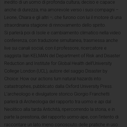
inedito di un uomo di profonda cultura, deciso e capace
anche di durezza, ma amorevole verso i suoi compagni –
Leone, Chiara e gli altri –, che furono con lui il motore di una
straordinaria stagione di rinnovamento dello spirito.
Si parlerà poi di Isole e cambiamento climatico nella video
conferenza, con traduzione simultanea, trasmessa anche
live sui canali social, con il professore, ricercatore e
saggista Ilan KELMAN del Department of Risk and Disaster
Reduction and Institute for Global Health dell’University
College London (UCL), autore del saggio Disaster by
Choice: How our actions turn natural hazards into
catastrophes, pubblicato dalla Oxford University Press.
L’archeologo e divulgatore storico Giorgio Franchetti
parlerà di Archeologia del rapporto tra uomo e api dal
Neolitico alla tarda Antichità, ripercorrendo la storia, e in
parte la preistoria, del rapporto uomo-ape, con l’intento di
raccontare un lato meno conosciuto delle pratiche in uso