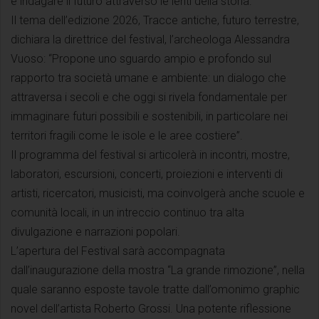
e indagare il futuro attraverso le lenti della storia.
Il tema dell’edizione 2026, Tracce antiche, futuro terrestre,
dichiara la direttrice del festival, l’archeologa Alessandra
Vuoso: “Propone uno sguardo ampio e profondo sul
rapporto tra società umane e ambiente: un dialogo che
attraversa i secoli e che oggi si rivela fondamentale per
immaginare futuri possibili e sostenibili, in particolare nei
territori fragili come le isole e le aree costiere”.
Il programma del festival si articolerà in incontri, mostre,
laboratori, escursioni, concerti, proiezioni e interventi di
artisti, ricercatori, musicisti, ma coinvolgerà anche scuole e
comunità locali, in un intreccio continuo tra alta
divulgazione e narrazioni popolari.
L’apertura del Festival sarà accompagnata
dall’inaugurazione della mostra “La grande rimozione”, nella
quale saranno esposte tavole tratte dall’omonimo graphic
novel dell’artista Roberto Grossi. Una potente riflessione