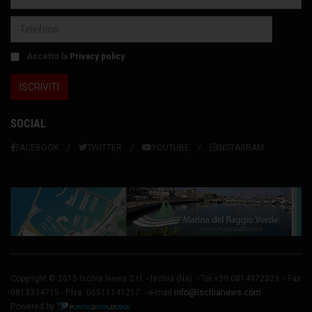
Accetto la
Privacy policy
SOCIAL
FACEBOOK
TWITTER
YOUTUBE
INSTAGRAM
Copyright © 2015 Ischia News S.r.l. -
Ischia
(Na) - Tel.+39 0814972323 - Fax
0813334715 - P.Iva: 06511141217 - e-mail
info@ischianews.com
Powered by