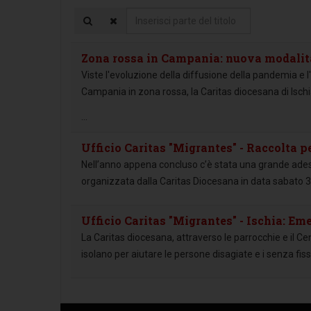
Inserisci
parte
del
Zona rossa in Campania: nuova modalit
titolo
Viste l'evoluzione della diffusione della pandemia e
Campania in zona rossa, la Caritas diocesana di Isch
...
Ufficio Caritas "Migrantes" - Raccolta p
Nell’anno appena concluso c’è stata una grande adesi
organizzata dalla Caritas Diocesana in data sabato 3 
Ufficio Caritas "Migrantes" - Ischia: Em
La Caritas diocesana, attraverso le parrocchie e il Ce
isolano per aiutare le persone disagiate e i senza fis