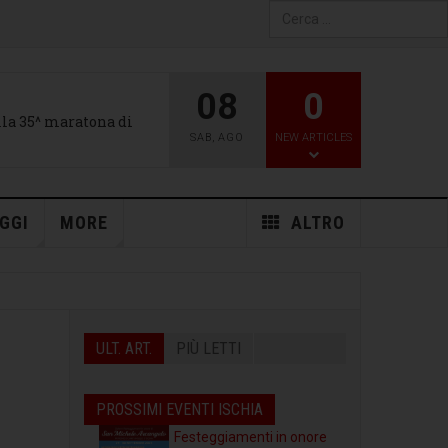
Type 2 or more characters
for results.
08
0
alla 35^ maratona di
SAB
,
AGO
NEW ARTICLES
GGI
MORE
ALTRO
ULT. ART.
PIÙ LETTI
PROSSIMI EVENTI ISCHIA
Festeggiamenti in onore