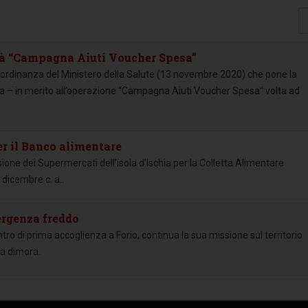
Vi
#
à “Campagna Aiuti Voucher Spesa”
 l'ordinanza del Ministero della Salute (13 novembre 2020) che pone la
ia – in merito all’operazione “Campagna Aiuti Voucher Spesa” volta ad
er il Banco alimentare
one dei Supermercati dell’isola d’Ischia per la Colletta Alimentare
dicembre c. a..
ergenza freddo
ntro di prima accoglienza a Forio, continua la sua missione sul territorio
sa dimora.