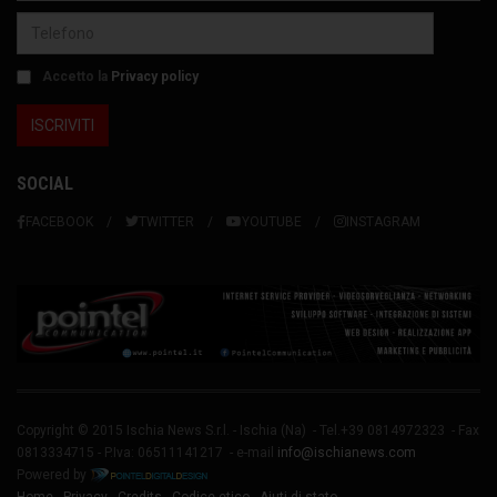
Accetto la
Privacy policy
SOCIAL
FACEBOOK
TWITTER
YOUTUBE
INSTAGRAM
Copyright © 2015 Ischia News S.r.l. -
Ischia
(Na) - Tel.+39 0814972323 - Fax
0813334715 - P.Iva: 06511141217 - e-mail
info@ischianews.com
Powered by
Home
-
Privacy
-
Credits
-
Codice etico
-
Aiuti di stato