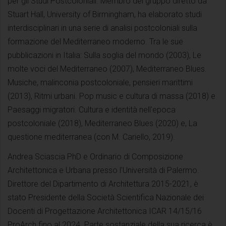
per gli Studi Postcoloniali. Membro del gruppo diretto da
Stuart Hall, University of Birmingham, ha elaborato studi
interdisciplinari in una serie di analisi postcoloniali sulla
formazione del Mediterraneo moderno. Tra le sue
pubblicazioni in Italia: Sulla soglia del mondo (2003), Le
molte voci del Mediterraneo (2007), Mediterraneo Blues.
Musiche, malinconia postcoloniale, pensieri marittimi
(2013), Ritmi urbani. Pop music e cultura di massa (2018) e
Paesaggi migratori. Cultura e identità nell'epoca
postcoloniale (2018), Mediterraneo Blues (2020) e, La
questione mediterranea (con M. Cariello, 2019).
Andrea Sciascia PhD e Ordinario di Composizione
Architettonica e Urbana presso l’Università di Palermo.
Direttore del Dipartimento di Architettura 2015-2021, è
stato Presidente della Società Scientifica Nazionale dei
Docenti di Progettazione Architettonica ICAR 14/15/16
ProArch fino al 2024. Parte sostanziale della sua ricerca è