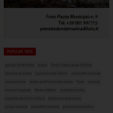
POPULAR TAGS
giardini la Mortella
ischia
Forti e Veloci Isola d'Ischia
comune di ischia
Casamicciola Terme
ischia film festival
casamicciola
teatro polifunzionale ischia
Forio
musica
incontri musicali
Museo Madre
podistica ischia
squadra dei Forti e Veloci
biblioteca antoniana
avviso eavbus
ischiafilm festival
presentazione libro