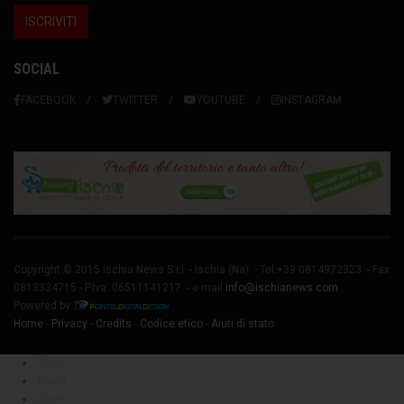
SOCIAL
FACEBOOK
TWITTER
YOUTUBE
INSTAGRAM
Copyright © 2015 Ischia News S.r.l. -
Ischia
(Na) - Tel.+39 0814972323 - Fax
0813334715 - P.Iva: 06511141217 - e-mail
info@ischianews.com
Powered by
Home
-
Privacy
-
Credits
-
Codice etico
-
Aiuti di stato
Share
Tweet
Share