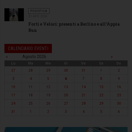
PODISTICA
21 APR 2026
Forti e Veloci: presenti a Berlino e all'Appia
Run
CALENDARIO EVENTI
«
Agosto 2026
»
Lu
Ma
Me
Gi
Ve
Sa
Do
27
28
29
30
31
1
2
3
4
5
6
7
8
9
10
11
12
13
14
15
16
17
18
19
20
21
22
23
24
25
26
27
28
29
30
31
1
2
3
4
5
6