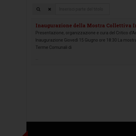
Inserisci
parte
del
Inaugurazione della Mostra Collettiva In
titolo
Presentazione, organizzazione e cura del Critico d'Ar
Inaugurazione Giovedì 15 Giugno ore 18:30 La mostra “
Terme Comunali di
...