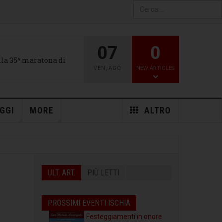
Type 2 or more characters
for results.
07
0
alla 35^ maratona di
VEN
,
AGO
NEW ARTICLES
GGI
MORE
ALTRO
ULT. ART.
PIÙ LETTI
PROSSIMI EVENTI ISCHIA
Festeggiamenti in onore