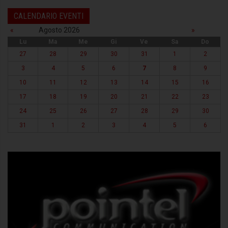
CALENDARIO EVENTI
«
Agosto 2026
»
Lu
Ma
Me
Gi
Ve
Sa
Do
27
28
29
30
31
1
2
3
4
5
6
7
8
9
10
11
12
13
14
15
16
17
18
19
20
21
22
23
24
25
26
27
28
29
30
31
1
2
3
4
5
6