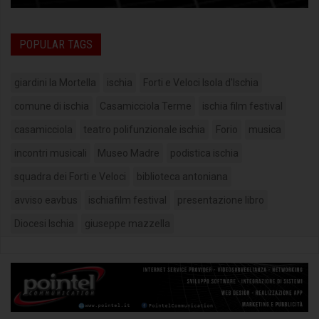
POPULAR TAGS
giardini la Mortella
ischia
Forti e Veloci Isola d'Ischia
comune di ischia
Casamicciola Terme
ischia film festival
casamicciola
teatro polifunzionale ischia
Forio
musica
incontri musicali
Museo Madre
podistica ischia
squadra dei Forti e Veloci
biblioteca antoniana
avviso eavbus
ischiafilm festival
presentazione libro
Diocesi Ischia
giuseppe mazzella