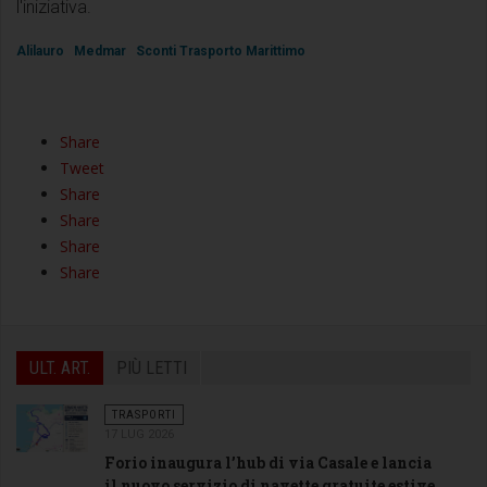
l'iniziativa.
Alilauro
Medmar
Sconti Trasporto Marittimo
Share
Tweet
Share
Share
Share
Share
ULT. ART.
PIÙ LETTI
TRASPORTI
17 LUG 2026
Forio inaugura l’hub di via Casale e lancia
il nuovo servizio di navette gratuite estive