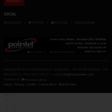
SOCIAL
FACEBOOK
TWITTER
YOUTUBE
INSTAGRAM
Copyright © 2015 Ischia News S.r.l. -
Ischia
(Na) - Tel.+39 0814972323 - Fax
0813334715 - P.Iva: 06511141217 - e-mail
info@ischianews.com
Powered by
Home
-
Privacy
-
Credits
-
Codice etico
-
Aiuti di stato
Share
Tweet
Share
Share