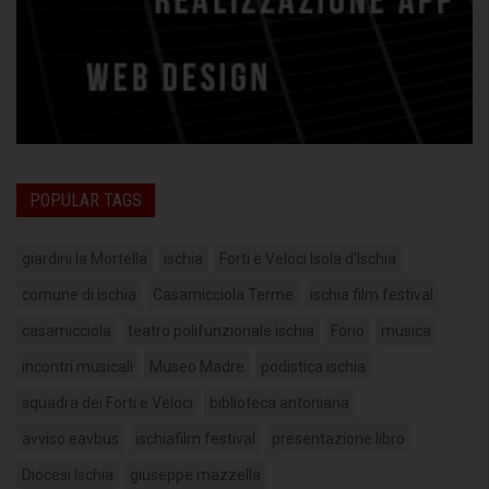
POPULAR TAGS
giardini la Mortella
ischia
Forti e Veloci Isola d'Ischia
comune di ischia
Casamicciola Terme
ischia film festival
casamicciola
teatro polifunzionale ischia
Forio
musica
incontri musicali
Museo Madre
podistica ischia
squadra dei Forti e Veloci
biblioteca antoniana
avviso eavbus
ischiafilm festival
presentazione libro
Diocesi Ischia
giuseppe mazzella