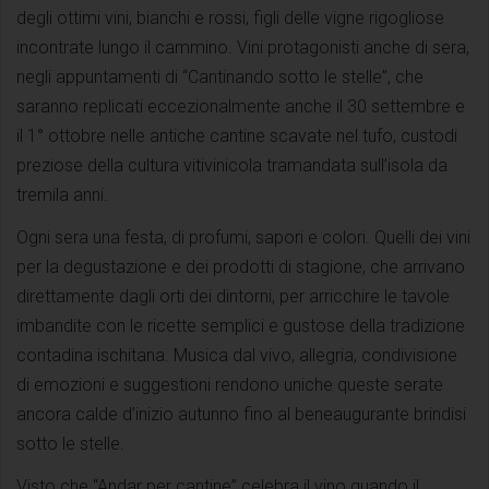
degli ottimi vini, bianchi e rossi, figli delle vigne rigogliose
incontrate lungo il cammino. Vini protagonisti anche di sera,
negli appuntamenti di “Cantinando sotto le stelle”, che
saranno replicati eccezionalmente anche il 30 settembre e
il 1° ottobre nelle antiche cantine scavate nel tufo, custodi
preziose della cultura vitivinicola tramandata sull’isola da
tremila anni.
Ogni sera una festa, di profumi, sapori e colori. Quelli dei vini
per la degustazione e dei prodotti di stagione, che arrivano
direttamente dagli orti dei dintorni, per arricchire le tavole
imbandite con le ricette semplici e gustose della tradizione
contadina ischitana. Musica dal vivo, allegria, condivisione
di emozioni e suggestioni rendono uniche queste serate
ancora calde d’inizio autunno fino al beneaugurante brindisi
sotto le stelle.
Visto che “Andar per cantine” celebra il vino quando il