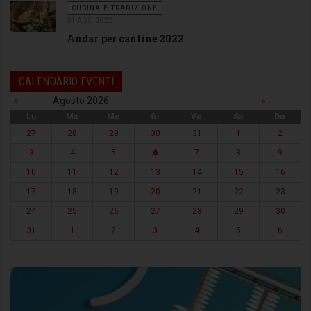
CUCINA E TRADIZIONE
31 AGO 2022
Andar per cantine 2022
CALENDARIO EVENTI
«
Agosto 2026
»
Lu
Ma
Me
Gi
Ve
Sa
Do
27
28
29
30
31
1
2
3
4
5
6
7
8
9
10
11
12
13
14
15
16
17
18
19
20
21
22
23
24
25
26
27
28
29
30
31
1
2
3
4
5
6