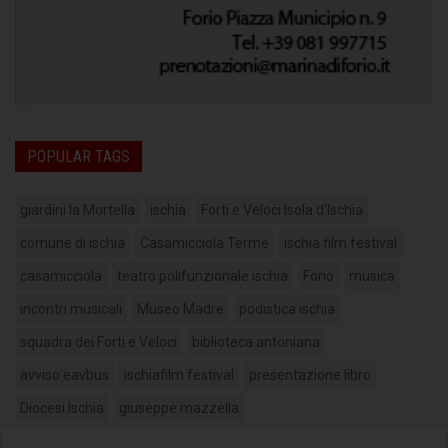
POPULAR TAGS
giardini la Mortella
ischia
Forti e Veloci Isola d'Ischia
comune di ischia
Casamicciola Terme
ischia film festival
casamicciola
teatro polifunzionale ischia
Forio
musica
incontri musicali
Museo Madre
podistica ischia
squadra dei Forti e Veloci
biblioteca antoniana
avviso eavbus
ischiafilm festival
presentazione libro
Diocesi Ischia
giuseppe mazzella