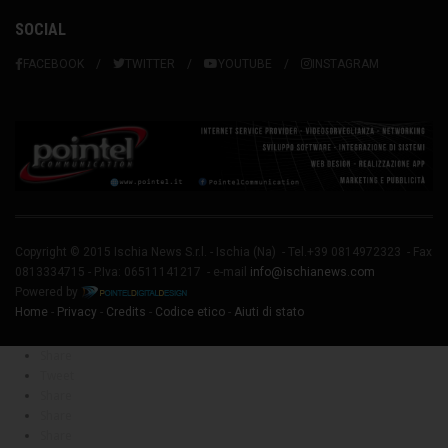
SOCIAL
FACEBOOK
TWITTER
YOUTUBE
INSTAGRAM
Copyright © 2015 Ischia News S.r.l. -
Ischia
(Na) - Tel.+39 0814972323 - Fax
0813334715 - P.Iva: 06511141217 - e-mail
info@ischianews.com
Powered by
Home
-
Privacy
-
Credits
-
Codice etico
-
Aiuti di stato
Share
Tweet
Share
Share
Share