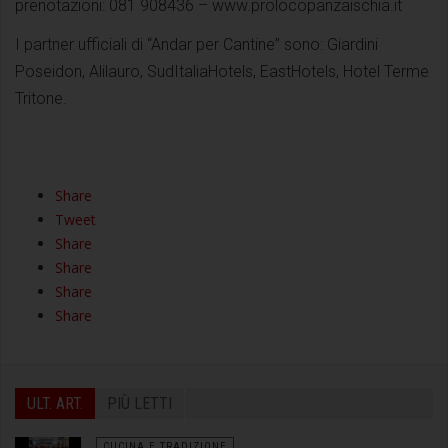
prenotazioni: 081 908436 – www.prolocopanzaischia.it
I partner ufficiali di “Andar per Cantine” sono: Giardini
Poseidon, Alilauro, SudItaliaHotels, EastHotels, Hotel Terme
Tritone.
Share
Tweet
Share
Share
Share
Share
ULT. ART.
PIÙ LETTI
CUCINA E TRADIZIONE