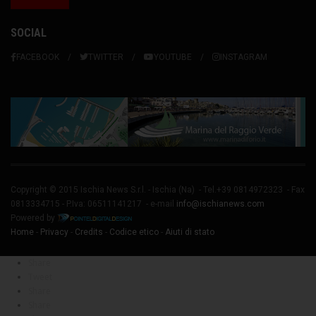
SOCIAL
FACEBOOK
TWITTER
YOUTUBE
INSTAGRAM
Copyright © 2015 Ischia News S.r.l. -
Ischia
(Na) - Tel.+39 0814972323 - Fax
0813334715 - P.Iva: 06511141217 - e-mail
info@ischianews.com
Powered by
Home
-
Privacy
-
Credits
-
Codice etico
-
Aiuti di stato
Share
Tweet
Share
Share