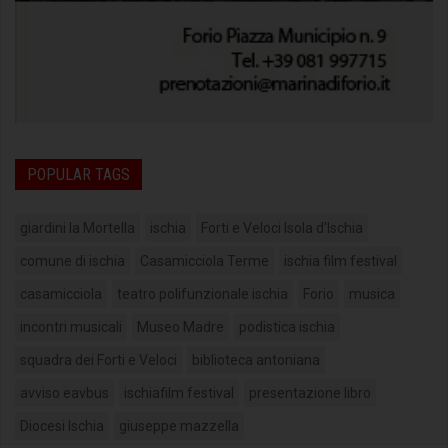
POPULAR TAGS
giardini la Mortella
ischia
Forti e Veloci Isola d'Ischia
comune di ischia
Casamicciola Terme
ischia film festival
casamicciola
teatro polifunzionale ischia
Forio
musica
incontri musicali
Museo Madre
podistica ischia
squadra dei Forti e Veloci
biblioteca antoniana
avviso eavbus
ischiafilm festival
presentazione libro
Diocesi Ischia
giuseppe mazzella