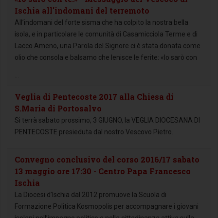
Ischia all'indomani del terremoto
All’indomani del forte sisma che ha colpito la nostra bella
isola, e in particolare le comunità di Casamicciola Terme e di
Lacco Ameno, una Parola del Signore ci è stata donata come
olio che consola e balsamo che lenisce le ferite: «Io sarò con
...
Veglia di Pentecoste 2017 alla Chiesa di
S.Maria di Portosalvo
Si terrà sabato prossimo, 3 GIUGNO, la VEGLIA DIOCESANA DI
PENTECOSTE presieduta dal nostro Vescovo Pietro.
Convegno conclusivo del corso 2016/17 sabato
13 maggio ore 17:30 - Centro Papa Francesco
Ischia
La Diocesi d’Ischia dal 2012 promuove la Scuola di
Formazione Politica Kosmopolis per accompagnare i giovani
isolani nell’impegno politico e nella cittadinanza attiva sulla