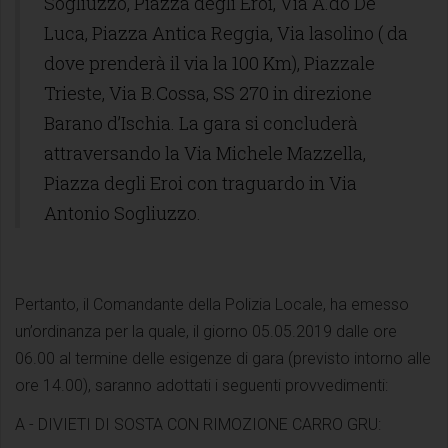
Sogliuzzo, Piazza degli Eroi, Via A.do De
Luca, Piazza Antica Reggia, Via lasolino ( da
dove prenderà il via la 100 Km), Piazzale
Trieste, Via B.Cossa, SS 270 in direzione
Barano d’Ischia. La gara si concluderà
attraversando la Via Michele Mazzella,
Piazza degli Eroi con traguardo in Via
Antonio Sogliuzzo.
Pertanto, il Comandante della Polizia Locale, ha emesso
un’ordinanza per la quale, il giorno 05.05.2019 dalle ore
06.00 al termine delle esigenze di gara (previsto intorno alle
ore 14.00), saranno adottati i seguenti provvedimenti:
A - DIVIETI DI SOSTA CON RIMOZIONE CARRO GRU: