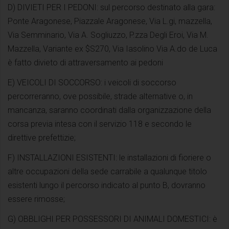
D) DIVIETI PER I PEDONI: sul percorso destinato alla gara:
Ponte Aragonese, Piazzale Aragonese, Via L.gi, mazzella,
Via Semminario, Via A. Sogliuzzo, P.zza Degli Eroi, Via M.
Mazzella, Variante ex $S270, Via Iasolino Via A.do de Luca
è fatto divieto di attraversamento ai pedoni
E) VEICOLI DI SOCCORSO: i veicoli di soccorso
percorreranno, ove possibile, strade alternative o, in
mancanza, saranno coordinati dalla organizzazione della
corsa previa intesa con il servizio 118 e secondo le
direttive prefettizie;
F) INSTALLAZIONI ESISTENTI: le installazioni di fioriere o
altre occupazioni della sede carrabile a qualunque titolo
esistenti lungo il percorso indicato al punto B, dovranno
essere rimosse;
G) OBBLIGHI PER POSSESSORI DI ANIMALI DOMESTICI: è