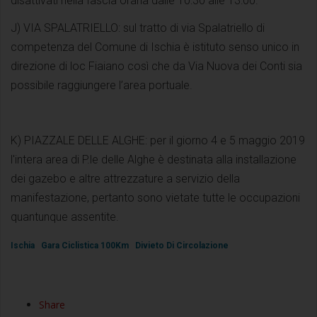
disattivati nella fascia oraria dalle 10:30 alle 13:00.
J) VIA SPALATRIELLO: sul tratto di via Spalatriello di
competenza del Comune di Ischia è istituto senso unico in
direzione di loc Fiaiano così che da Via Nuova dei Conti sia
possibile raggiungere l’area portuale.
K) PIAZZALE DELLE ALGHE: per il giorno 4 e 5 maggio 2019
l'intera area di P.le delle Alghe è destinata alla installazione
dei gazebo e altre attrezzature a servizio della
manifestazione, pertanto sono vietate tutte le occupazioni
quantunque assentite.
Ischia
Gara Ciclistica 100Km
Divieto Di Circolazione
Share