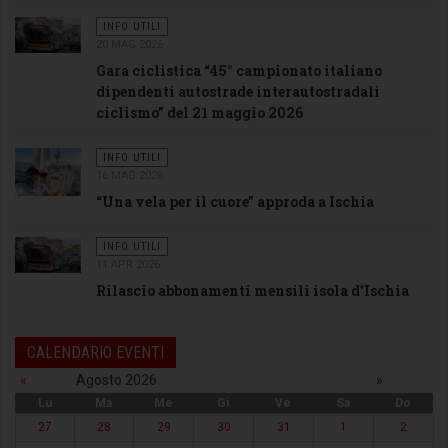
INFO UTILI
20 MAG 2026
Gara ciclistica “45° campionato italiano
dipendenti autostrade interautostradali
ciclismo” del 21 maggio 2026
INFO UTILI
16 MAG 2026
“Una vela per il cuore” approda a Ischia
INFO UTILI
11 APR 2026
Rilascio abbonamenti mensili isola d'Ischia
CALENDARIO EVENTI
«
Agosto 2026
»
Lu
Ma
Me
Gi
Ve
Sa
Do
27
28
29
30
31
1
2