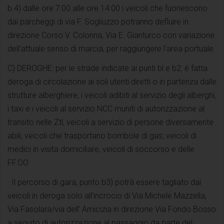
b.4) dalle ore 7:00 alle ore 14:00 i veicoli che fuoriescono
dai parcheggi di via F. Sogliuzzo potranno defluire in
direzione Corso V. Colonna, Via E. Gianturco con variazione
dell’attuale senso di marcia, per raggiungere l’area portuale
C) DEROGHE: per le strade indicate ai punti bl e b2: è fatta
deroga di circolazione ai soli utenti diretti o in partenza dalle
strutture alberghiere, i veicoli adibiti al servizio degli alberghi,
i taxi e i veicoli al servizio NCC muniti di autorizzazione al
transito nelle Ztl, veicoli a servizio di persone diversamente
abili, veicoli che trasportano bombole di gas, veicoli di
medici in visita domiciliare, veicoli di soccorso e delle
FF.OO
· Il percorso di gara, punto b3) potrà essere tagliato dai
veicoli in deroga solo all’incrocio di Via Michele Mazzella,
Via Fasolara/via dell’ Amicizia in direzione Via Fondo Bosso
a seguito di autorizzazione al passaggio da parte del