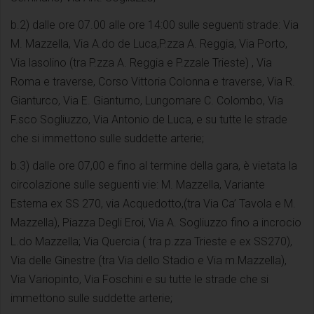
b.2) dalle ore 07.00 alle ore 14:00 sulle seguenti strade: Via
M. Mazzella, Via A.do de Luca,P.zza A. Reggia, Via Porto,
Via lasolino (tra P.zza A. Reggia e P.zzale Trieste) , Via
Roma e traverse, Corso Vittoria Colonna e traverse, Via R.
Gianturco, Via E. Gianturno, Lungomare C. Colombo, Via
F.sco Sogliuzzo, Via Antonio de Luca, e su tutte le strade
che si immettono sulle suddette arterie;
b.3) dalle ore 07,00 e fino al termine della gara, è vietata la
circolazione sulle seguenti vie: M. Mazzella, Variante
Esterna ex SS 270, via Acquedotto,(tra Via Ca’ Tavola e M.
Mazzella), Piazza Degli Eroi, Via A. Sogliuzzo fino a incrocio
L.do Mazzella; Via Quercia ( tra p.zza Trieste e ex SS270),
Via delle Ginestre (tra Via dello Stadio e Via m.Mazzella),
Via Variopinto, Via Foschini e su tutte le strade che si
immettono sulle suddette arterie;