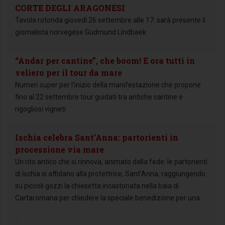
CORTE DEGLI ARAGONESI
Tavola rotonda giovedì 26 settembre alle 17: sarà presente il
giornalista norvegese Gudmund Lindbaek
“Andar per cantine”, che boom! E ora tutti in
veliero per il tour da mare
Numeri super per l'inizio della manifestazione che propone
fino al 22 settembre tour guidati tra antiche cantine e
rigogliosi vigneti
Ischia celebra Sant'Anna: partorienti in
processione via mare
Un rito antico che si rinnova, animato dalla fede: le partorienti
di Ischia si affidano alla protettrice, Sant’Anna, raggiungendo
su piccoli gozzi la chiesetta incastonata nella baia di
Cartaromana per chiedere la speciale benedizione per una
...