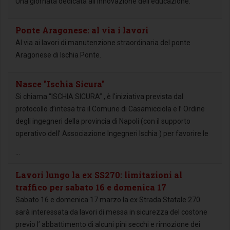
Una giornata dedicata all’innovazione dell’educazione.
Ponte Aragonese: al via i lavori
Al via ai lavori di manutenzione straordinaria del ponte
Aragonese di Ischia Ponte.
Nasce "Ischia Sicura"
Si chiama “ISCHIA SICURA” , è l'iniziativa prevista dal
protocollo d’intesa tra il Comune di Casamicciola e l’ Ordine
degli ingegneri della provincia di Napoli (con il supporto
operativo dell’ Associazione Ingegneri Ischia ) per favorire le
...
Lavori lungo la ex SS270: limitazioni al
traffico per sabato 16 e domenica 17
Sabato 16 e domenica 17 marzo la ex Strada Statale 270
sarà interessata da lavori di messa in sicurezza del costone
previo l’ abbattimento di alcuni pini secchi e rimozione dei