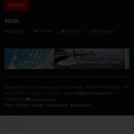
SOCIAL
FACEBOOK
TWITTER
YOUTUBE
INSTAGRAM
Copyright © 2015 Ischia News S.r.l. -
Ischia
(Na) - Tel.+39 0814972323 - Fax
0813334715 - P.Iva: 06511141217 - e-mail
info@ischianews.com
Powered by
Home
-
Privacy
-
Credits
-
Codice etico
-
Aiuti di stato
Share
Tweet
Share