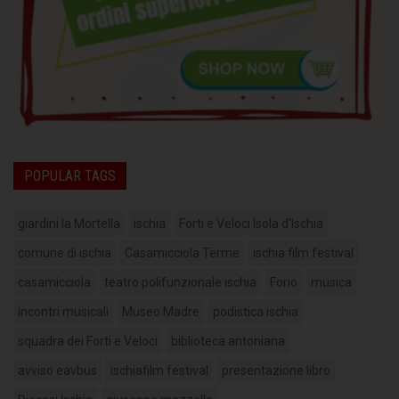
POPULAR TAGS
giardini la Mortella
ischia
Forti e Veloci Isola d'Ischia
comune di ischia
Casamicciola Terme
ischia film festival
casamicciola
teatro polifunzionale ischia
Forio
musica
incontri musicali
Museo Madre
podistica ischia
squadra dei Forti e Veloci
biblioteca antoniana
avviso eavbus
ischiafilm festival
presentazione libro