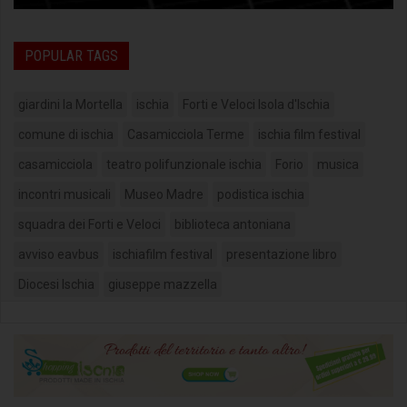
POPULAR TAGS
giardini la Mortella
ischia
Forti e Veloci Isola d'Ischia
comune di ischia
Casamicciola Terme
ischia film festival
casamicciola
teatro polifunzionale ischia
Forio
musica
incontri musicali
Museo Madre
podistica ischia
squadra dei Forti e Veloci
biblioteca antoniana
avviso eavbus
ischiafilm festival
presentazione libro
Diocesi Ischia
giuseppe mazzella