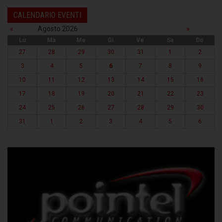
CALENDARIO EVENTI
«
Agosto 2026
»
Lu
Ma
Me
Gi
Ve
Sa
Do
27
28
29
30
31
1
2
3
4
5
6
7
8
9
10
11
12
13
14
15
16
17
18
19
20
21
22
23
24
25
26
27
28
29
30
31
1
2
3
4
5
6