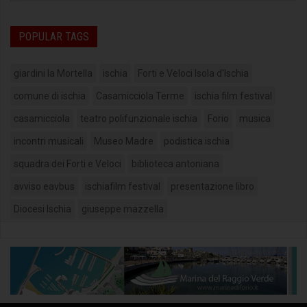
POPULAR TAGS
giardini la Mortella
ischia
Forti e Veloci Isola d'Ischia
comune di ischia
Casamicciola Terme
ischia film festival
casamicciola
teatro polifunzionale ischia
Forio
musica
incontri musicali
Museo Madre
podistica ischia
squadra dei Forti e Veloci
biblioteca antoniana
avviso eavbus
ischiafilm festival
presentazione libro
Diocesi Ischia
giuseppe mazzella