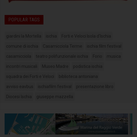
POPULAR TAGS
giardini la Mortella
ischia
Forti e Veloci Isola d'Ischia
comune di ischia
Casamicciola Terme
ischia film festival
casamicciola
teatro polifunzionale ischia
Forio
musica
incontri musicali
Museo Madre
podistica ischia
squadra dei Forti e Veloci
biblioteca antoniana
avviso eavbus
ischiafilm festival
presentazione libro
Diocesi Ischia
giuseppe mazzella