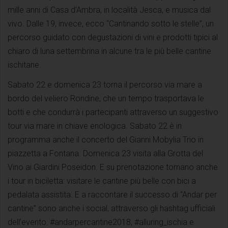
mille anni di Casa d’Ambra, in località Jesca, e musica dal
vivo. Dalle 19, invece, ecco “Cantinando sotto le stelle”, un
percorso guidato con degustazioni di vini e prodotti tipici al
chiaro di luna settembrina in alcune tra le più belle cantine
ischitane.
Sabato 22 e domenica 23 torna il percorso via mare a
bordo del veliero Rondine, che un tempo trasportava le
botti e che condurrà i partecipanti attraverso un suggestivo
tour via mare in chiave enologica. Sabato 22 è in
programma anche il concerto del Gianni Mobylia Trio in
piazzetta a Fontana. Domenica 23 visita alla Grotta del
Vino ai Giardini Poseidon. E su prenotazione tornano anche
i tour in biciletta: visitare le cantine più belle con bici a
pedalata assistita. E a raccontare il successo di “Andar per
cantine” sono anche i social, attraverso gli hashtag ufficiali
dell’evento: #andarpercantine2018, #alluring_ischia e