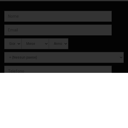
Accetto la
Privacy policy
SOCIAL
FACEBOOK
TWITTER
YOUTUBE
INSTAGRAM