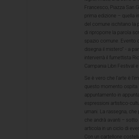
Francesco, Piazza San Gae
prima edizione – quella i
del comune ischitano la pr
di riproporre la parola s
spazio comune. Evento di
disegna il mistero” - a pa
interverrà il fumettista R
Campania Libri Festival 
Se è vero che l'arte è l'
questo momento ospita la
appuntamento in appuntam
espressioni artistico-cul
umani. La rassegna, che p
che andrà avanti – sotto 
articola in un ciclo di ev
Con un cartellone costel