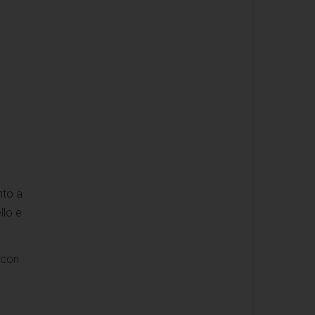
nto a
llo e
 con