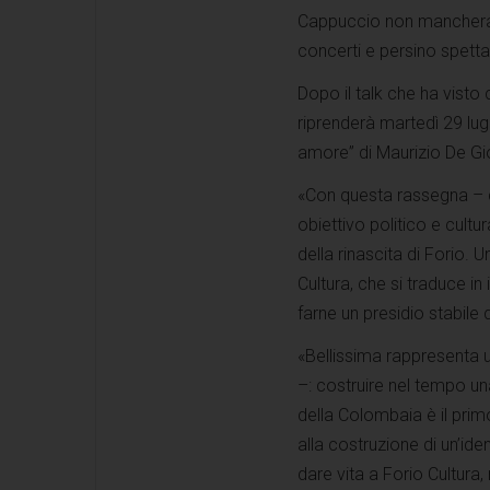
Cappuccio non mancheranno
concerti e persino spetta
Dopo il talk che ha vist
riprenderà martedì 29 lug
amore” di Maurizio De Gi
«Con questa rassegna – d
obiettivo politico e cultu
della rinascita di Forio.
Cultura, che si traduce in
farne un presidio stabile d
«Bellissima rappresenta u
–: costruire nel tempo una
della Colombaia è il prim
alla costruzione di un’ide
dare vita a Forio Cultura