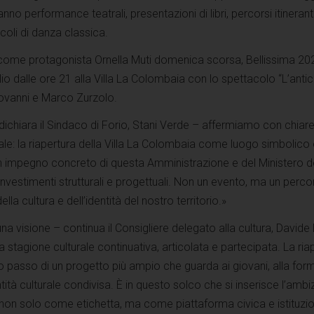
 performance teatrali, presentazioni di libri, percorsi itineranti
coli di danza classica.
o come protagonista Ornella Muti domenica scorsa, Bellissima 20
lio dalle ore 21 alla Villa La Colombaia con lo spettacolo “L’anti
ovanni e Marco Zurzolo.
ichiara il Sindaco di Forio, Stani Verde – affermiamo con chiar
rale: la riapertura della Villa La Colombaia come luogo simbolico 
 Un impegno concreto di questa Amministrazione e del Ministero d
 investimenti strutturali e progettuali. Non un evento, ma un perco
ella cultura e dell’identità del nostro territorio.»
na visione – continua il Consigliere delegato alla cultura, David
 stagione culturale continuativa, articolata e partecipata. La ria
o passo di un progetto più ampio che guarda ai giovani, alla for
ntità culturale condivisa. È in questo solco che si inserisce l’ambi
, non solo come etichetta, ma come piattaforma civica e istituzi