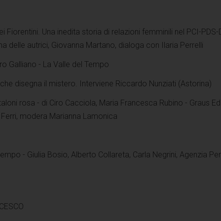
i Fiorentini. Una inedita storia di relazioni femminili nel PCI-PDS
una delle autrici, Giovanna Martano, dialoga con Ilaria Perrelli
o Galliano - La Valle del Tempo
che disegna il mistero. Interviene Riccardo Nunziati (Astorina)
aloni rosa - di Ciro Cacciola, Maria Francesca Rubino - Graus Ed
a Ferri, modera Marianna Lamonica
tempo - Giulia Bosio, Alberto Collareta, Carla Negrini, Agenzia Pe
NCESCO