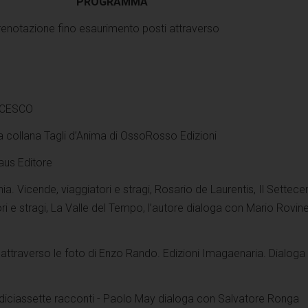
PROGRAMMA
prenotazione fino esaurimento posti attraverso
NCESCO
a collana Tagli d’Anima di OssoRosso Edizioni
raus Editore
ia. Vicende, viaggiatori e stragi, Rosario de Laurentis, Il Settece
ri e stragi, La Valle del Tempo, l’autore dialoga con Mario Rovine
 attraverso le foto di Enzo Rando. Edizioni Imagaenaria. Dialoga
e diciassette racconti - Paolo May dialoga con Salvatore Ronga