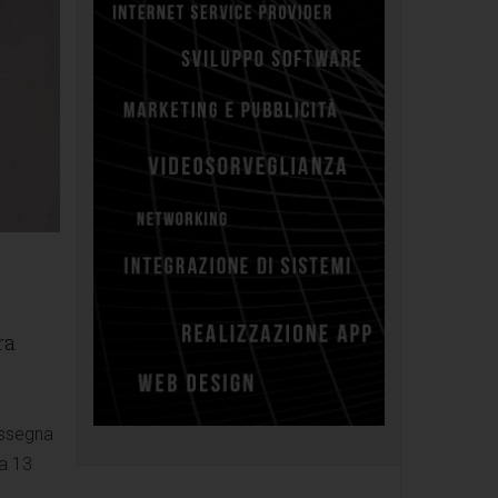
ra
rassegna
ca 13