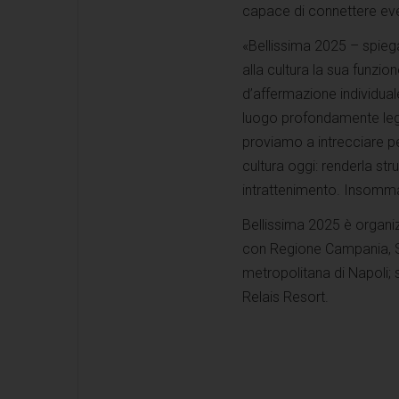
capace di connettere even
«Bellissima 2025 – spiega
alla cultura la sua funzi
d’affermazione individual
luogo profondamente lega
proviamo a intrecciare p
cultura oggi: renderla st
intrattenimento. Insomma,
Bellissima 2025 è organiz
con Regione Campania, SC
metropolitana di Napoli; 
Relais Resort.