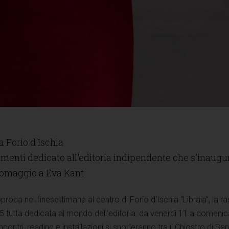
 a Forio d'Ischia
tamenti dedicato all'editoria indipendente che s'inaugu
 omaggio a Eva Kant
proda nel finesettimana al centro di Forio d'Ischia “Libraia”, la 
025 tutta dedicata al mondo dell'editoria: da venerdì 11 a domeni
i incontri, reading e installazioni si snoderanno tra il Chiostro di San