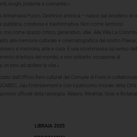
ti, luoghi, pratiche e comunità.»
 Annamaria Punzo, Direttrice artistica – nasce dal desiderio di re
one pubblica, condivisa e trasformativa. Non come territorio
e, ma come spazio critico, generativo, utile. Alla Villa La Colomba
to alla memoria culturale e cinematografica del nostro Paese,
ensiero e memoria, arte e cura. È una scommessa sul senso del
rumento di lettura del mondo, e non soltanto occasione di
 un inno ad abitare la vita.»
zato dall'Ufficio Beni culturali del Comune di Forio in collaboraz
ABEC, Juju Entertainment e con il patrocinio morale della Città
sponsor ufficiali della rassegna: Alilauro, Medmar, Snav e Botana
LIBRAIA 2025