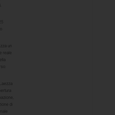
,
25
co
ezza un
e reale
ella
rso:
e Laezza
pertura
mazione,
zione di
onale