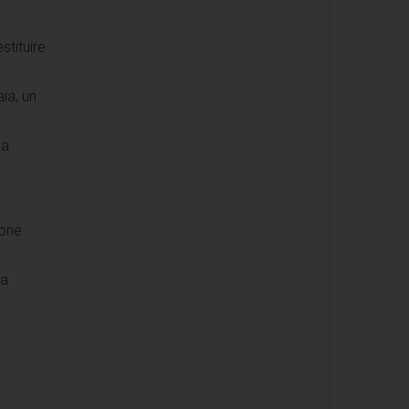
stituire
ia, un
la
ione
ia