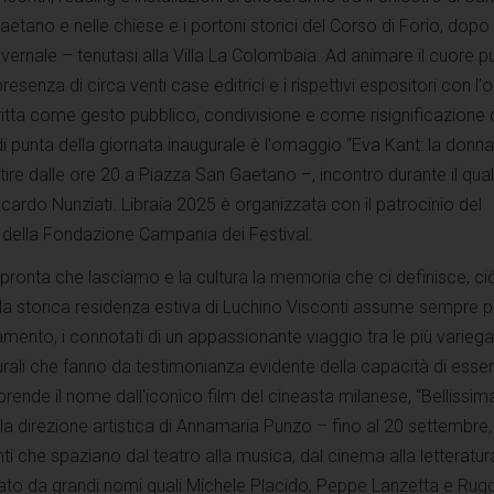
tano e nelle chiese e i portoni storici del Corso di Forio, dopo
nvernale – tenutasi alla Villa La Colombaia. Ad animare il cuore p
esenza di circa venti case editrici e i rispettivi espositori con l'o
critta come gesto pubblico, condivisione e come risignificazione 
 punta della giornata inaugurale è l'omaggio “Eva Kant: la donn
rtire dalle ore 20 a Piazza San Gaetano –, incontro durante il qua
iccardo Nunziati. Libraia 2025 è organizzata con il patrocinio del
e della Fondazione Campania dei Festival.
impronta che lasciamo e la cultura la memoria che ci definisce, ci
 storica residenza estiva di Luchino Visconti assume sempre pi
ento, i connotati di un appassionante viaggio tra le più variega
turali che fanno da testimonianza evidente della capacità di esse
rende il nome dall'iconico film del cineasta milanese, “Bellissima
la direzione artistica di Annamaria Punzo – fino al 20 settembre, 
enti che spaziano dal teatro alla musica, dal cinema alla letteratur
lato da grandi nomi quali Michele Placido, Peppe Lanzetta e Rug