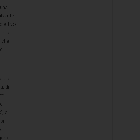
 una
ulsante
biettivo
dello
a che
le
ò che in
ù, di
te
re
”, e
si
a.
gero