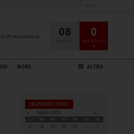
Type 2 or more characters
for results.
08
0
alla 35^ maratona di
SAB
,
AGO
NEW ARTICLES
GGI
MORE
ALTRO
CALENDARIO EVENTI
«
Agosto 2026
»
Lu
Ma
Me
Gi
Ve
Sa
Do
27
28
29
30
31
1
2