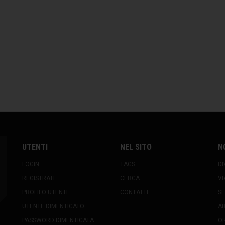
UTENTI
NEL SITO
N
LOGIN
TAGS
DI
REGISTRATI
CERCA
VI
PROFILO UTENTE
CONTATTI
SE
UTENTE DIMENTICATO
A
PASSWORD DIMENTICATA
OR