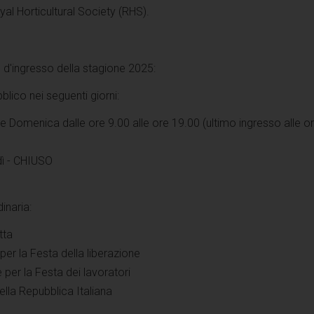
yal Horticultural Society (RHS).
fe d'ingresso della stagione 2025:
bblico nei seguenti giorni:
e Domenica dalle ore 9.00 alle ore 19.00 (ultimo ingresso alle o
dì - CHIUSO
dinaria:
tta
per la Festa della liberazione
per la Festa dei lavoratori
ella Repubblica Italiana