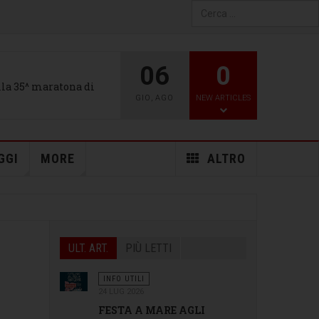
Type 2 or more characters
for results.
06
0
alla 35^ maratona di
GIO
,
AGO
NEW ARTICLES
GGI
MORE
ALTRO
ULT. ART.
PIÙ LETTI
INFO UTILI
24 LUG 2026
FESTA A MARE AGLI