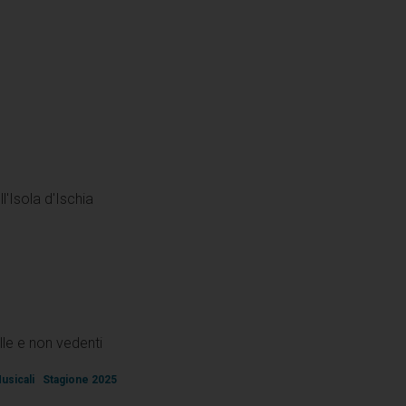
l'Isola d'Ischia
lle e non vedenti
Musicali
Stagione 2025