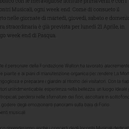
lico con le meravigliose fioriture primaverili e con i
contri Musicali, ogni week end. Come di consueto il
rto nelle giornate di martedi, giovedi, sabato e domeni
 straordinaria è già prevista per lunedi 21 Aprile, in
ngo week end di Pasqua.
nale il personale della Fondazione Walton ha lavorato alacrement
le piante e ai piani di manutenzione organica per rendere La Mort
gogliosa e preparare i giardini al ritorno dei visitatori. Con la riap
tatori un’indimenticabile esperienza nella bellezza: un luogo ideale
tropicali, perdersi nelle sfumature dei fiori, ascoltare in sottofon
 godere degli emozionanti panorami sulla baia di Forio.
enti musicali
ico riprenderanno anche i concerti degli Incontri Musicali dedicati