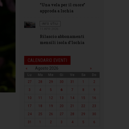
“Una vela per il cuore”
approda a Ischia
INFO UTILI
11 APR 2026
Rilascio abbonamenti
mensili isola d'Ischia
CALENDARIO EVENTI
«
Agosto 2026
»
Lu
Ma
Me
Gi
Ve
Sa
Do
27
28
29
30
31
1
2
3
4
5
6
7
8
9
10
11
12
13
14
15
16
17
18
19
20
21
22
23
24
25
26
27
28
29
30
31
1
2
3
4
5
6