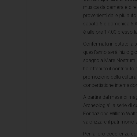
musica da camera e dirett
provenienti dalle più aut
sabato 5 e domenica 6 Ap
è alle ore 17.00 presso la
Confermata in estate la 
quest’anno avrà inizio gi
spagnola Mare Nostrum C
ha ottenuto il contributo
promozione della cultura, 
concertistiche internazion
A partire dal mese di mag
Archeologia” la serie di 
Fondazione William Walto
valorizzare il patrimonio 
Per la loro eccellenza ed 