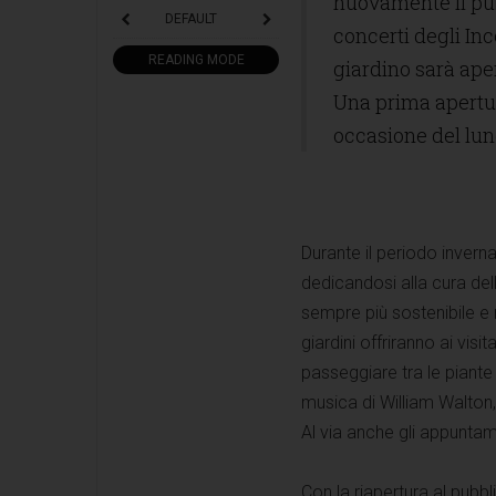
nuovamente il pubb
DEFAULT
concerti degli In
READING MODE
giardino sarà ape
Una prima apertura
occasione del lu
Durante il periodo inver
dedicandosi alla cura del
sempre più sostenibile e ri
giardini offriranno ai visi
passeggiare tra le piante 
musica di William Walton,
Al via anche gli appuntam
Con la riapertura al pubbl