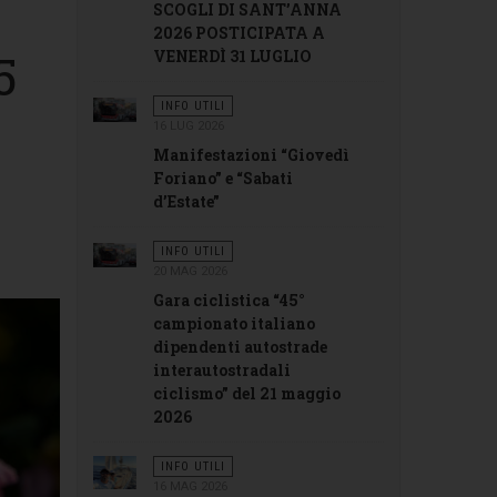
SCOGLI DI SANT’ANNA
2026 POSTICIPATA A
5
VENERDÌ 31 LUGLIO
INFO UTILI
16 LUG 2026
Manifestazioni “Giovedì
Foriano” e “Sabati
d’Estate”
INFO UTILI
20 MAG 2026
Gara ciclistica “45°
campionato italiano
dipendenti autostrade
interautostradali
ciclismo” del 21 maggio
2026
INFO UTILI
16 MAG 2026