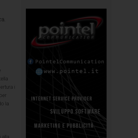
ca.
e
ella
ertura i
 per
do la
 alla