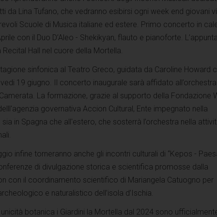
i da Lina Tufano, che vedranno esibirsi ogni week end giovani vi
orevoli Scuole di Musica italiane ed estere. Primo concerto in cal
rile con il Duo D’Aleo - Shekikyan, flauto e pianoforte. L’appun
 Recital Hall nel cuore della Mortella.
stagione sinfonica al Teatro Greco, guidata da Caroline Howard 
ovedi 19 giugno. Il concerto inaugurale sarà affidato all’orchestra
amerata. La formazione, grazie al supporto della Fondazione 
 delll'agenzia governativa Accion Cultural, Ente impegnato nella
sia in Spagna che all'estero, che sosterrà l’orchestra nella attivi
ali.
gio infine torneranno anche gli incontri culturali di “Kepos - Pae
conferenze di divulgazione storica e scientifica promosse dalla
n con il coordinamento scientifico di Mariangela Catuogno per
archeologico e naturalistico dell’isola d’Ischia.
unicità botanica i Giardini la Mortella dal 2024 sono ufficialment