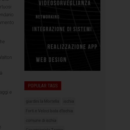
rtuosi
endario
tamento
che
Walton
tà
POPULAR TAGS
saggi e
giardini la Mortella
ischia
Forti e Veloci Isola d'Ischia
comune di ischia
e
Casamicciola Terme