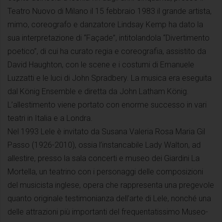
Teatro Nuovo di Milano il 15 febbraio 1983 il grande artista,
mimo, coreografo e danzatore Lindsay Kemp ha dato la
sua interpretazione di “Façade”, intitolandola “Divertimento
poetico”, di cui ha curato regia e coreografia, assistito da
David Haughton, con le scene e i costumi di Emanuele
Luzzatti e le luci di John Spradbery. La musica era eseguita
dal König Ensemble e diretta da John Latham König.
L’allestimento viene portato con enorme successo in vari
teatri in Italia e a Londra.
Nel 1993 Lele è invitato da Susana Valeria Rosa Maria Gil
Passo (1926-2010), ossia l’instancabile Lady Walton, ad
allestire, presso la sala concerti e museo dei Giardini La
Mortella, un teatrino con i personaggi delle composizioni
del musicista inglese, opera che rappresenta una pregevole
quanto originale testimonianza dell’arte di Lele, nonché una
delle attrazioni più importanti del frequentatissimo Museo-