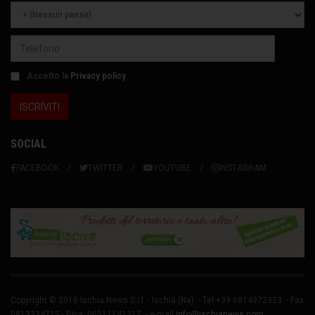
Accetto la
Privacy policy
SOCIAL
FACEBOOK
TWITTER
YOUTUBE
INSTAGRAM
Copyright © 2015 Ischia News S.r.l. -
Ischia
(Na) - Tel.+39 0814972323 - Fax
0813334715 - P.Iva: 06511141217 - e-mail
info@ischianews.com