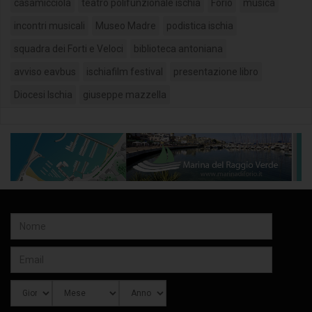
casamicciola
teatro polifunzionale ischia
Forio
musica
incontri musicali
Museo Madre
podistica ischia
squadra dei Forti e Veloci
biblioteca antoniana
avviso eavbus
ischiafilm festival
presentazione libro
Diocesi Ischia
giuseppe mazzella