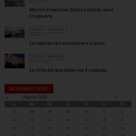
08 LUG 2025
Mario e Françoise. Estate a Ischia, anni
Cinquanta
POESIE E RACCONTI
28 MAR 2024
La ragazza che accarezzava il mare
POESIE E RACCONTI
09 OTT 2023
La villa del marchese con 4 cognomi
CALENDARIO EVENTI
«
Agosto 2026
»
Lu
Ma
Me
Gi
Ve
Sa
Do
27
28
29
30
31
1
2
3
4
5
6
7
8
9
10
11
12
13
14
15
16