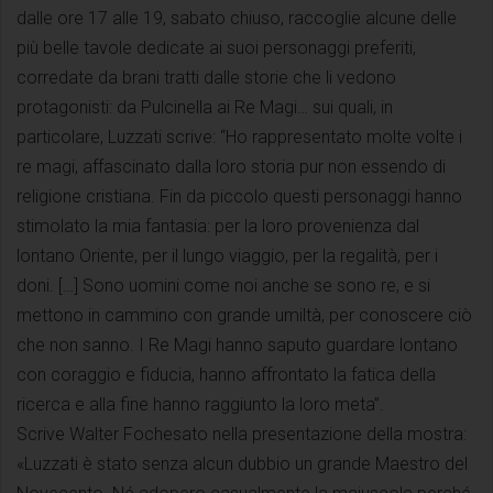
dalle ore 17 alle 19, sabato chiuso, raccoglie alcune delle
più belle tavole dedicate ai suoi personaggi preferiti,
corredate da brani tratti dalle storie che li vedono
protagonisti: da Pulcinella ai Re Magi… sui quali, in
particolare, Luzzati scrive: “Ho rappresentato molte volte i
re magi, affascinato dalla loro storia pur non essendo di
religione cristiana. Fin da piccolo questi personaggi hanno
stimolato la mia fantasia: per la loro provenienza dal
lontano Oriente, per il lungo viaggio, per la regalità, per i
doni. […] Sono uomini come noi anche se sono re, e si
mettono in cammino con grande umiltà, per conoscere ciò
che non sanno. I Re Magi hanno saputo guardare lontano
con coraggio e fiducia, hanno affrontato la fatica della
ricerca e alla fine hanno raggiunto la loro meta”.
Scrive Walter Fochesato nella presentazione della mostra:
«Luzzati è stato senza alcun dubbio un grande Maestro del