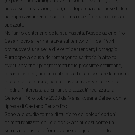
(esposizione/catalogo bozzetti costumi/scenografie,
nuove sue illustrazioni, etc.), ma dopo qualche mese Lele ci
ha improvvisamente lasciato….ma quel filo rosso non si è
spezzato…
Nell’anno centenario della sua nascita, l’Associazione Pro
Casamicciola Terme, attiva sul territorio fin dal 1974,
promuoverà una serie di eventi per rendergli omaggio.
Purtroppo a causa dell’emergenza sanitaria in atto tali
eventi saranno riprogrammati nelle prossime settimane,
durante le quali, accanto alla possibilità di visitare la mostra
citata già inaugurata, sarà diffusa attraverso Teleischia
l’inedita “Intervista ad Emanuele Luzzati” realizzata a
Genova il 16 ottobre 2003 da Maria Rosaria Calise, con le
riprese di Gaetano Ferrandino.
Sono allo studio forme di fruizione dei celebri cartoni
animati realizzati da Lele con Giannini, così come un
seminario on-line di formazione ed aggiornamento