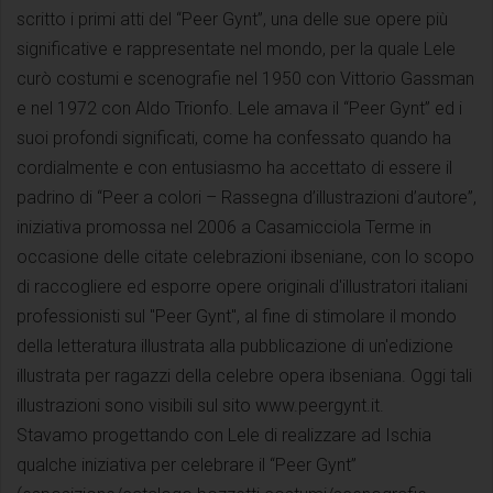
scritto i primi atti del “Peer Gynt”, una delle sue opere più
significative e rappresentate nel mondo, per la quale Lele
curò costumi e scenografie nel 1950 con Vittorio Gassman
e nel 1972 con Aldo Trionfo. Lele amava il “Peer Gynt” ed i
suoi profondi significati, come ha confessato quando ha
cordialmente e con entusiasmo ha accettato di essere il
padrino di “Peer a colori – Rassegna d’illustrazioni d’autore”,
iniziativa promossa nel 2006 a Casamicciola Terme in
occasione delle citate celebrazioni ibseniane, con lo scopo
di raccogliere ed esporre opere originali d'illustratori italiani
professionisti sul "Peer Gynt", al fine di stimolare il mondo
della letteratura illustrata alla pubblicazione di un'edizione
illustrata per ragazzi della celebre opera ibseniana. Oggi tali
illustrazioni sono visibili sul sito www.peergynt.it.
Stavamo progettando con Lele di realizzare ad Ischia
qualche iniziativa per celebrare il “Peer Gynt”