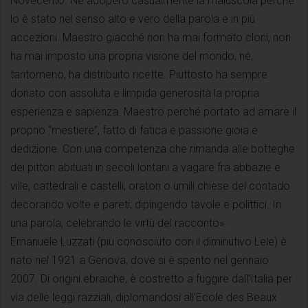
Novecento. Né adopero casualmente la maiuscola perché
lo è stato nel senso alto e vero della parola e in più
accezioni. Maestro giacché non ha mai formato cloni, non
ha mai imposto una propria visione del mondo, né,
tantomeno, ha distribuito ricette. Piuttosto ha sempre
donato con assoluta e limpida generosità la propria
esperienza e sapienza. Maestro perché portato ad amare il
proprio “mestiere”, fatto di fatica e passione gioia e
dedizione. Con una competenza che rimanda alle botteghe
dei pittori abituati in secoli lontani a vagare fra abbazie e
ville, cattedrali e castelli, oratori o umili chiese del contado
decorando volte e pareti, dipingendo tavole e polittici. In
una parola, celebrando le virtù del racconto».
Emanuele Luzzati (più conosciuto con il diminutivo Lele) è
nato nel 1921 a Genova, dove si è spento nel gennaio
2007. Di origini ebraiche, è costretto a fuggire dall'Italia per
via delle leggi razziali, diplomandosi all'Ecole des Beaux