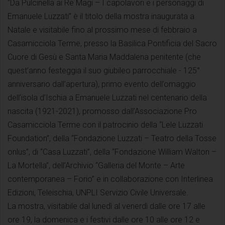
“Da Pulcinella ai Re Magi – I capolavori e i personaggi di
Emanuele Luzzati” è il titolo della mostra inaugurata a
Natale e visitabile fino al prossimo mese di febbraio a
Casamicciola Terme, presso la Basilica Pontificia del Sacro
Cuore di Gesù e Santa Maria Maddalena penitente (che
quest’anno festeggia il suo giubileo parrocchiale - 125°
anniversario dall’apertura), primo evento dell’omaggio
dell’isola d’Ischia a Emanuele Luzzati nel centenario della
nascita (1921-2021), promosso dall’Associazione Pro
Casamicciola Terme con il patrocinio della “Lele Luzzati
Foundation”, della “Fondazione Luzzati – Teatro della Tosse
onlus”, di “Casa Luzzati”, della “Fondazione William Walton –
La Mortella”, dell’Archivio “Galleria del Monte – Arte
contemporanea – Forio” e in collaborazione con Interlinea
Edizioni, Teleischia, UNPLI Servizio Civile Universale.
La mostra, visitabile dal lunedì al venerdì dalle ore 17 alle
ore 19, la domenica e i festivi dalle ore 10 alle ore 12 e