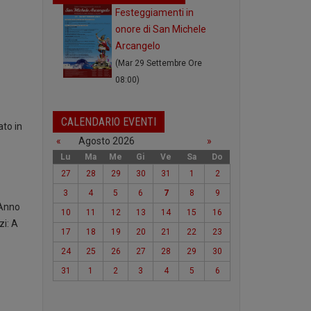
Festeggiamenti in
onore di San Michele
Arcangelo
(Mar 29 Settembre Ore
08:00)
CALENDARIO EVENTI
ato in
«
Agosto 2026
»
Lu
Ma
Me
Gi
Ve
Sa
Do
27
28
29
30
31
1
2
3
4
5
6
7
8
9
.Anno
10
11
12
13
14
15
16
zi: A
17
18
19
20
21
22
23
24
25
26
27
28
29
30
31
1
2
3
4
5
6