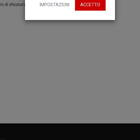
iorno di chiusura: LunedìTelefono: +39 0813331098 web:
IMPOSTAZIONI
ACCETTO