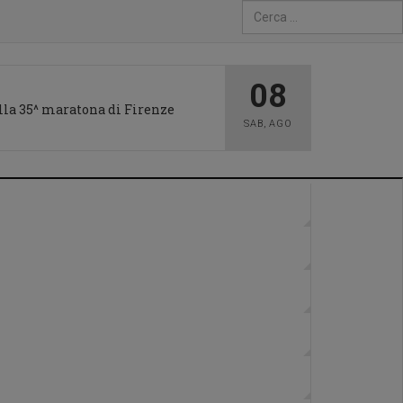
Type 2 or more characters fo
08
 alla 35^ maratona di Firenze
SAB
,
AGO