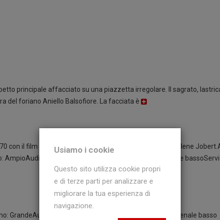
petto principale affacciato su una piazzetta irregolare. Il sagrato, lastric
era del foriano Aniello Balsofiore. La facciata è
1970 con il film "Rider on the Rain" con Charles Bronson e Marlene Jobert
Usiamo i cookie
: AmpioAudio: stereo digitaleSedie: imbottite con schienale bassoServi
Questo sito utilizza cookie propri
e di terze parti per analizzare e
migliorare la tua esperienza di
navigazione.
o: GrandeAudio: Digital StereoPoltrone: imbottite con schienale basso