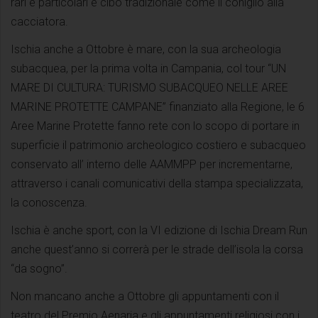
rari e particolari e cibo tradizionale come il coniglio alla
cacciatora.
Ischia anche a Ottobre è mare, con la sua archeologia
subacquea, per la prima volta in Campania, col tour “UN
MARE DI CULTURA: TURISMO SUBACQUEO NELLE AREE
MARINE PROTETTE CAMPANE” finanziato alla Regione, le 6
Aree Marine Protette fanno rete con lo scopo di portare in
superficie il patrimonio archeologico costiero e subacqueo
conservato all’ interno delle AAMMPP per incrementarne,
attraverso i canali comunicativi della stampa specializzata,
la conoscenza.
Ischia è anche sport, con la VI edizione di Ischia Dream Run
anche quest’anno si correrà per le strade dell’isola la corsa
“da sogno”.
Non mancano anche a Ottobre gli appuntamenti con il
teatro del Premio Aenaria e gli appuntamenti religiosi con i