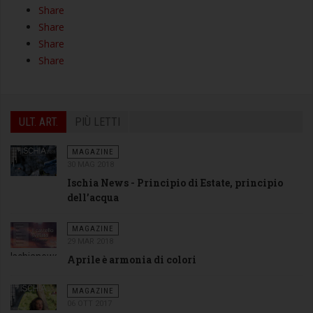
Share
Share
Share
Share
ULT. ART.
PIÙ LETTI
MAGAZINE
30 MAG 2018
Ischia News - Principio di Estate, principio
dell’acqua
MAGAZINE
29 MAR 2018
Ischianews
Aprile è armonia di colori
aprile
2018 -
MAGAZINE
06 OTT 2017
cover