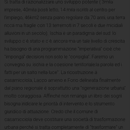
Si tratta di razionalizzare uno sviluppo potente ( 3mila
imprese, 40mila posti letto, 14 mila iscritti al centro per
l'impiego, 46km2 senza piano regolare da 70 anni, una terra
ricca ma fragile con 13 terremoti in 7 secoli e due micidiali
alluvioni in un secolo). Ischia è un paradigma del sud: lo
sviluppo c è stato e c è ancora ma un tale livello di crescita
ha bisogno di una programmazione "imperativa" cioè che
"imponga" decisioni non solo le "consiglia". Faremo un
convegno su :ischia e la coesione territoriale:la parola ed i
fatti per un salto nella luce". La ricostruzione a
casamicciola, Lacco ameno e Forio delineata finalmente
dal piano regionale é soprattutto una "rigenerazione urbana"
molto coraggiosa. Affinché non rimanga un libro dei sogni
bisogna indicare le priorità di intervento e lo strumento
giuridico di attuazione. Credo che il comune di
casamicciola deve costituire una società di trasformazione
urbana perché si tratta completamente di "trasformare" un