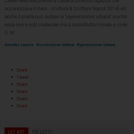
Calise nella sua poesia a Casamicciola (la ragazza che
accarezzava il mare - scrittura & Scritture Napoli 2014) ed
anche il poeta può aiutare la "rigenerazione urbana" poiché
essa non è solo materiale ma è soprattutto morale e civile.
G. M.
Amedeo Lepore
Ricostruzione Unitaria
Rigenerazione Urbana
Share
Tweet
Share
Share
Share
Share
ULT. ART.
PIÙ LETTI