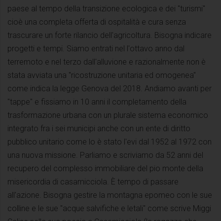
paese al tempo della transizione ecologica e dei "turismi"
cioè una completa offerta di ospitalità e cura senza
trascurare un forte rilancio dell'agricoltura. Bisogna indicare
progetti e tempi. Siamo entrati nel l'ottavo anno dal
terremoto e nel terzo dall'alluvione e razionalmente non è
stata avviata una "ricostruzione unitaria ed omogenea"
come indica la legge Genova del 2018. Andiamo avanti per
"tappe" e fissiamo in 10 anni il completamento della
trasformazione urbana con un plurale sistema economico
integrato fra i sei municipi anche con un ente di diritto
pubblico unitario come lo è stato l'evi dal 1952 al 1972 con
una nuova missione. Parliamo e scriviamo da 52 anni del
recupero del complesso immobiliare del pio monte della
misericordia di casamicciola. È tempo di passare
all'azione. Bisogna gestire la montagna epomeo con le sue
colline e le sue "acque salvifiche e letali" come scrive Miggi