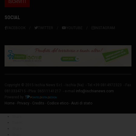
SOCIAL
FACEBOOK
TWITTER
YOUTUBE
INSTAGRAM
Copyright © 2015 Ischia News S.r.l. -
Ischia
(Na) - Tel.+39 0814972323 - Fax
0813334715 - P.Iva: 06511141217 - e-mail
info@ischianews.com
Powered by
Home
-
Privacy
-
Credits
-
Codice etico
-
Aiuti di stato
Share
Tweet
Share
Share