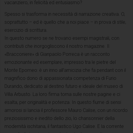
vacanziero, in felicità ed entusiasmo?
Spesso si trasforma in necessità di narrazione creativa. O,
soprattutto – ed è quello che a noi piace – in prova di stile,
esercizio di scrittura.
In questo numero se ne trovano esempi magistrali, con
contributi che inorgogliscono il nostro magazine. Il
«Bracconiere» di Gianpaolo Porreca è un racconto
emozionante ed esemplare, impresso tra le pietre del
Monte Epomeo: è un inno all’amicizia che fa pendant con il
magnifico dono di appassionata competenza di Furio
Durando, dedicato al destino futuro e ideale del museo di
Villa Arbusto. La loro firma torna sulle nostre pagine e ci
esalta, per originalità e potenza. In questo fiume di sensi
amorosi si lancia il professore Mauro Calise, con un ricordo
preziosissimo e inedito dello zio, lo chansonnier della
modernità ischitana, il fantastico Ugo Calise. E la corrente