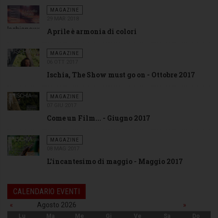
MAGAZINE
29 MAR 2018
Ischianews
Aprile è armonia di colori
aprile
2018 -
MAGAZINE
06 OTT 2017
cover
Ischia, The Show must go on - Ottobre 2017
MAGAZINE
07 GIU 2017
Come un Film... - Giugno 2017
MAGAZINE
08 MAG 2017
L'incantesimo di maggio - Maggio 2017
CALENDARIO EVENTI
«
Agosto 2026
»
Lu
Ma
Me
Gi
Ve
Sa
Do