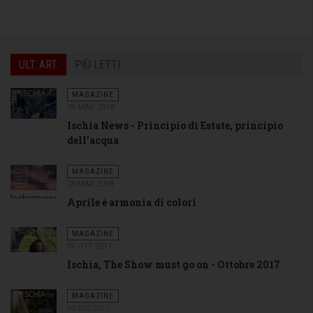
ULT. ART.
PIÙ LETTI
MAGAZINE
30 MAG 2018
Ischia News - Principio di Estate, principio
dell’acqua
MAGAZINE
29 MAR 2018
Ischianews
Aprile è armonia di colori
aprile
2018 -
MAGAZINE
06 OTT 2017
cover
Ischia, The Show must go on - Ottobre 2017
MAGAZINE
07 GIU 2017