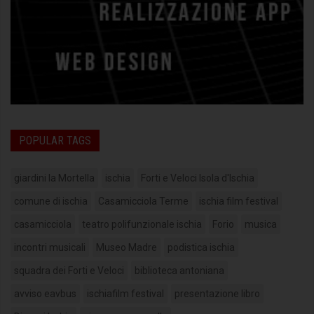
POPULAR TAGS
giardini la Mortella
ischia
Forti e Veloci Isola d'Ischia
comune di ischia
Casamicciola Terme
ischia film festival
casamicciola
teatro polifunzionale ischia
Forio
musica
incontri musicali
Museo Madre
podistica ischia
squadra dei Forti e Veloci
biblioteca antoniana
avviso eavbus
ischiafilm festival
presentazione libro