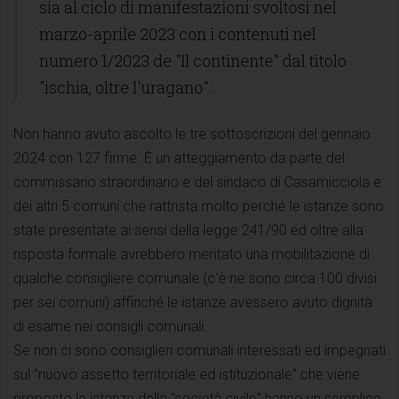
sia al ciclo di manifestazioni svoltosi nel
marzo-aprile 2023 con i contenuti nel
numero 1/2023 de "Il continente" dal titolo
"ischia, oltre l'uragano".
Non hanno avuto ascolto le tre sottoscrizioni del gennaio
2024 con 127 firme. É un atteggiamento da parte del
commissario straordinario e del sindaco di Casamicciola e
dei altri 5 comuni che rattrista molto perché le istanze sono
state presentate ai sensi della legge 241/90 ed oltre alla
risposta formale avrebbero meritato una mobilitazione di
qualche consigliere comunale (c'è ne sono circa 100 divisi
per sei comuni) affinché le istanze avessero avuto dignità
di esame nei consigli comunali.
Se non ci sono consiglieri comunali interessati ed impegnati
sul "nuovo assetto territoriale ed istituzionale" che viene
proposto le istanze della "società civile" hanno un semplice