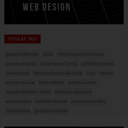
POPULAR TAGS
giardini la Mortella
ischia
Forti e Veloci Isola d'Ischia
comune di ischia
Casamicciola Terme
ischia film festival
casamicciola
teatro polifunzionale ischia
Forio
musica
incontri musicali
Museo Madre
podistica ischia
squadra dei Forti e Veloci
biblioteca antoniana
avviso eavbus
ischiafilm festival
presentazione libro
Diocesi Ischia
giuseppe mazzella