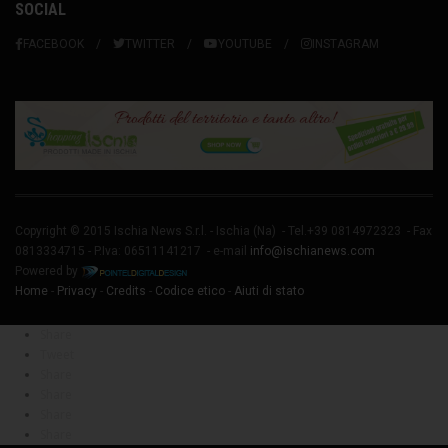
SOCIAL
FACEBOOK
TWITTER
YOUTUBE
INSTAGRAM
Copyright © 2015 Ischia News S.r.l. -
Ischia
(Na) - Tel.+39 0814972323 - Fax
0813334715 - P.Iva: 06511141217 - e-mail
info@ischianews.com
Powered by
Home
-
Privacy
-
Credits
-
Codice etico
-
Aiuti di stato
Share
Tweet
Share
Share
Share
Share