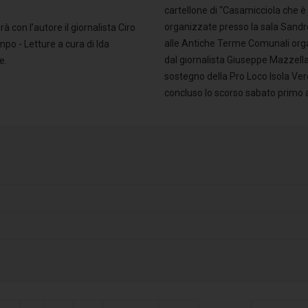
cartellone di “Casamicciola che è 
organizzate presso la sala Sandro
à con l’autore il giornalista Ciro
alle Antiche Terme Comunali org
po - Letture a cura di Ida
dal giornalista Giuseppe Mazzella
e.
sostegno della Pro Loco Isola Verd
concluso lo scorso sabato primo a