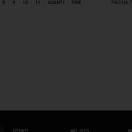
8
9
10
11
AVANTI
FINE
PAGINA 7
UTENTI
NEL SITO
N