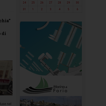
24
25
26
27
28
29
30
31
1
2
3
4
5
6
chia”
 di
cluse nel