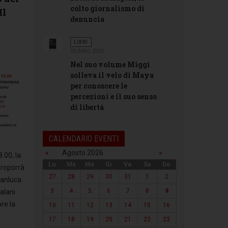
colto giornalismo di
Il
denuncia
LIBRI
05 MAG 2026
Nel suo volume Miggi
solleva il velo di Maya
per conoscere le
percezioni e il suo senso
di libertà
CALENDARIO EVENTI
«
Agosto 2026
»
8.00, la
Lu
Ma
Me
Gi
Ve
Sa
Do
proporrà
27
28
29
30
31
1
2
Gianluca
3
4
5
6
7
8
9
alani
re la
10
11
12
13
14
15
16
17
18
19
20
21
22
23