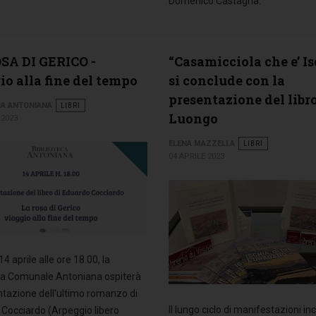
Domenico Castagna.
SA DI GERICO -
“Casamicciola che e’ Is
io alla fine del tempo
si conclude con la
presentazione del libro
CA ANTONIANA
LIBRI
Luongo
 2023
ELENA MAZZELLA
LIBRI
04 APRILE 2023
4 aprile alle ore 18.00, la
ca Comunale Antoniana ospiterà
ntazione dell'ultimo romanzo di
Il lungo ciclo di manifestazioni in
Cocciardo (Arpeggio libero