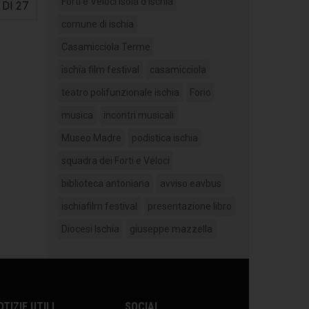
Forti e Veloci Isola d'Ischia
 DI 27
comune di ischia
Casamicciola Terme
ischia film festival
casamicciola
teatro polifunzionale ischia
Forio
musica
incontri musicali
Museo Madre
podistica ischia
squadra dei Forti e Veloci
biblioteca antoniana
avviso eavbus
ischiafilm festival
presentazione libro
Diocesi Ischia
giuseppe mazzella
OTIZIE UTILI
SOCIAL