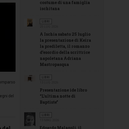
costume di una famiglia
ischitana
LIBRI
25 LUG 2026
A Ischia sabato 25 luglio
la presentazione di Keira
la prediletta, il romanzo
d’esordio della scrittrice
napoletana Adriana
Mastropasqua
LIBRI
scomparso
13 LUG 2026
Presentazione ide libro
“L’ultima notte di
egni del
Baptiste”
LIBRI
13 MAG 2026
o del
Edoardo Malagoli, il