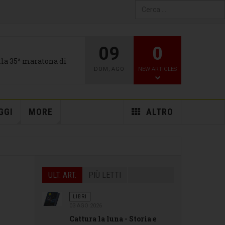
Type 2 or more characters
for results.
09
0
alla 35^ maratona di
DOM
,
AGO
NEW ARTICLES
GGI
MORE
ALTRO
ULT. ART.
PIÙ LETTI
LIBRI
03 AGO 2026
Cattura la luna - Storia e