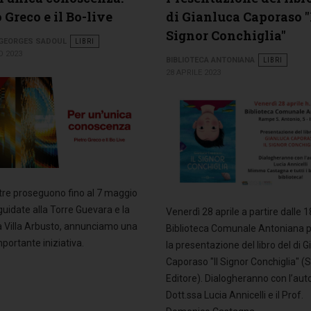
 Greco e il Bo-live
di Gianluca Caporaso "
Signor Conchiglia"
 GEORGES SADOUL
LIBRI
O 2023
BIBLIOTECA ANTONIANA
LIBRI
28 APRILE 2023
re proseguono fino al 7 maggio
 guidate alla Torre Guevara e la
Venerdì 28 aprile a partire dalle 1
 Villa Arbusto, annunciamo una
Biblioteca Comunale Antoniana 
portante iniziativa.
la presentazione del libro del di 
Caporaso "Il Signor Conchiglia" (S
Editore). Dialogheranno con l’auto
Dott.ssa Lucia Annicelli e il Prof.