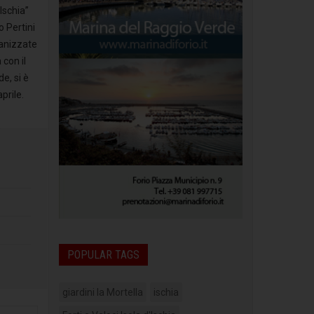
Ischia”
 Pertini
anizzate
 con il
e, si è
prile.
POPULAR TAGS
giardini la Mortella
ischia