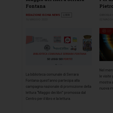
Fontana
Pietro
REDAZIONE ISCHIA NEWS
LIBRI
CIRCOLO
16 MAGGIO 2023
02 MAGGI
Nel ment
La biblioteca comunale di Serrara
le visite
Fontana quest’anno partecipa alla
mostra a
campagna nazionale di promozione della
nuova im
lettura “Maggio dei libri” promossa dal
Centro per il libro e la lettura.